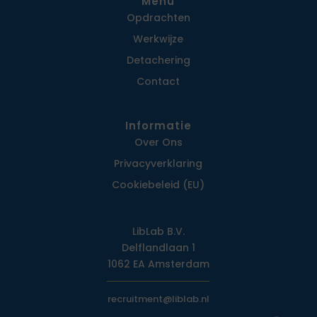
Menu
Opdrachten
Werkwijze
Detachering
Contact
Informatie
Over Ons
Privacy­verklaring
Cookiebeleid (EU)
LibLab B.V.
Delflandlaan 1
1062 EA Amsterdam
recruitment@liblab.nl