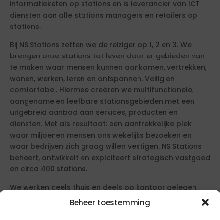
informatieketen op stations en is leverancier van ICT
diensten aan alle stations managers en retailers op
stations.
Bij NS Stations zetten we de reiziger op 1, 2 en 3. We
brengen onze stations tot leven door er gebieden van
te maken waar mensen kunnen aankomen, vertrekken,
wonen, werken, leren en ontspannen. Veilig en
comfortabel. Hiermee creëren we multifunctionele,
aangename en leefbare stationsgebieden met een
uitgebreid aanbod aan services, producten en
diensten. Met als resultaat: een aantrekkelijke plek
waar miljoenen mensen ons wekelijks bezoeken en
waar bedrijven zich graag willen vestigen. NS Stations
beheert, ontwikkelt en exploiteert strategisch vastgoed
en circa 400 stations.
We werken deels thuis en deels op kantoor gelegen
naast Utrecht Centraal. Wanneer we op kantoor zijn,
Beheer toestemming
streven we ernaar om aanwezig te zijn met het gehele