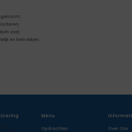
ngskracht;
oriteren;
elt snel;
lijk en betrokken;
ficering
Menu
Informat
Opdrachten
Over Ons