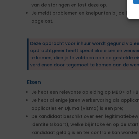
van de storingen en lost deze op.
Je meldt problemen en knelpunten bij de lever
opgelost.
Deze opdracht voor inhuur wordt gegund via e
opdrachtgever heeft specifieke eisen en wens
te komen, dien je te voldoen aan de gestelde ei
verdienen door tegemoet te komen aan de wen
Eisen
Je hebt een relevante opleiding op MBO+ of H
Je hebt al enige jaren werkervaring als applica
applicaties en Djuma (Visma) is een pre;
De kandidaat beschikt over een legitimatiebew
identiteitskaart), welke bij intake én op de st
kandidaat geldig is en ter controle kan worden