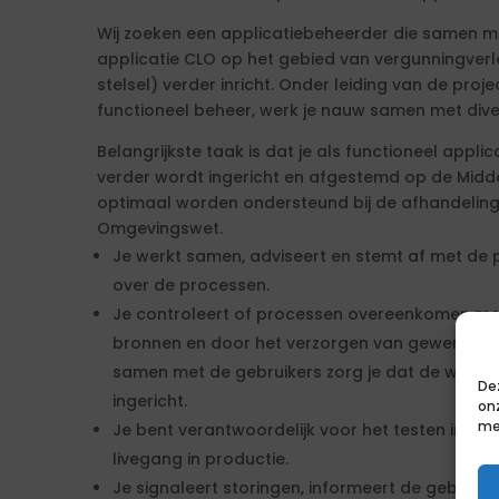
Wij zoeken een applicatiebeheerder die samen m
applicatie CLO op het gebied van vergunningverl
stelsel) verder inricht. Onder leiding van de proj
functioneel beheer, werk je nauw samen met diver
Belangrijkste taak is dat je als functioneel appl
verder wordt ingericht en afgestemd op de Midd
optimaal worden ondersteund bij de afhandelin
Omgevingswet.
Je werkt samen, adviseert en stemt af met de
over de processen.
Je controleert of processen overeenkomen met
bronnen en door het verzorgen van gewenste a
samen met de gebruikers zorg je dat de workf
De
ingericht.
on
me
Je bent verantwoordelijk voor het testen in de
livegang in productie.
Je signaleert storingen, informeert de gebruik