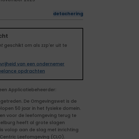
detachering
cht
et
geschikt om als zzp'er uit te
vrijheid van een ondernemer
freelance opdrachten
een Applicatiebeheerder:
g getreden. De Omgevingswet is de
lopen 50 jaar in het fysieke domein.
den voor de leefomgeving terug te
lburg heeft al grote slagen
is volop aan de slag met inrichting
 Centric Leefomgeving (CLO).