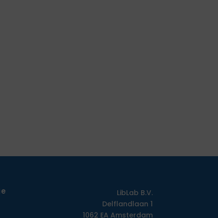
ie
LibLab B.V.
Delflandlaan 1
1062 EA Amsterdam