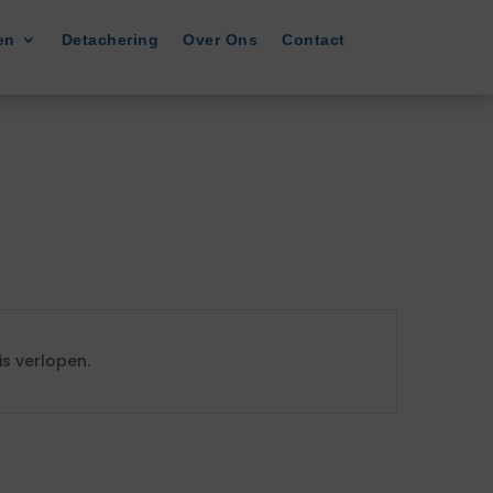
en
Detachering
Over Ons
Contact
s verlopen.