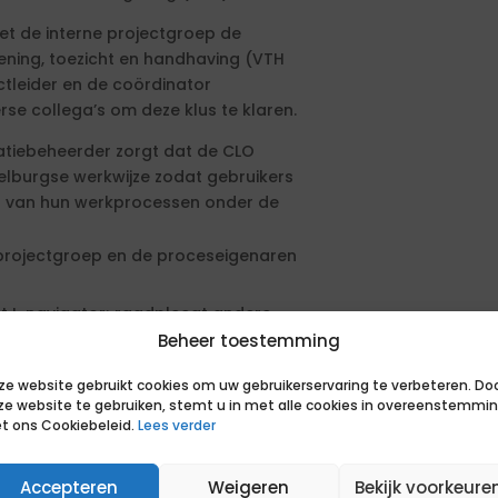
et de interne projectgroep de
ening, toezicht en handhaving (VTH
ectleider en de coördinator
se collega’s om deze klus te klaren.
icatiebeheerder zorgt dat de CLO
elburgse werkwijze zodat gebruikers
g van hun werkprocessen onder de
 projectgroep en de proceseigenaren
 I-navigator; raadpleegt andere
Beheer toestemming
anpassingen in de applicatie
low zo optimaal mogelijk wordt
ze website gebruikt cookies om uw gebruikerservaring te verbeteren. Do
ze website te gebruiken, stemt u in met alle cookies in overeenstemmi
t ons Cookiebeleid.
Lees verder
 testomgeving en zorgt voor de
Accepteren
Weigeren
Bekijk voorkeure
ersorganisatie, beoordeelt de impact