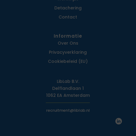
Detachering
Contact
Informatie
Over Ons
Privacy­verklaring
Cookiebeleid (EU)
LibLab B.V.
Delflandlaan 1
1062 EA Amsterdam
recruitment@liblab.nl