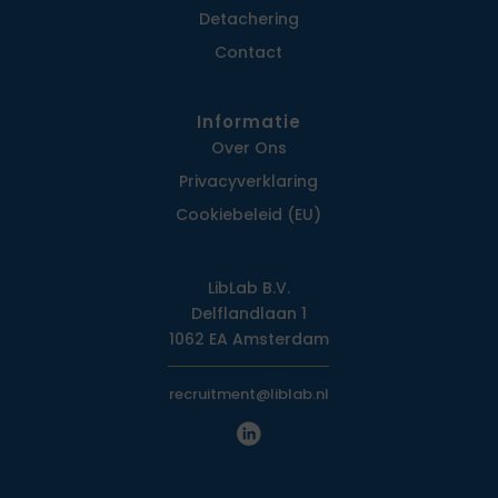
Detachering
Contact
Informatie
Over Ons
Privacy­verklaring
Cookiebeleid (EU)
LibLab B.V.
Delflandlaan 1
1062 EA Amsterdam
recruitment@liblab.nl