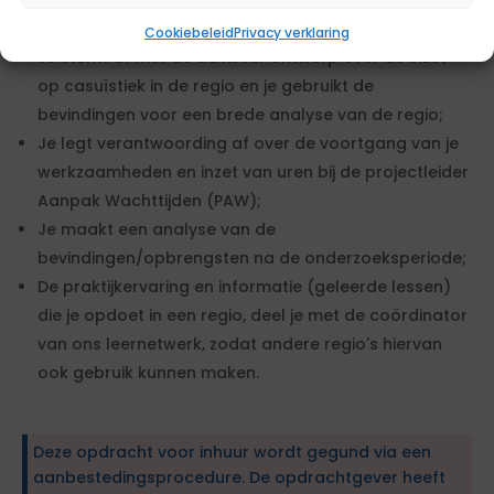
Je werkt nauw samen met de adviseurs ontwerp en
data;
Cookiebeleid
Privacy verklaring
Je stemt af met de adviseur ontwerp over de inzet
op casuïstiek in de regio en je gebruikt de
bevindingen voor een brede analyse van de regio;
Je legt verantwoording af over de voortgang van je
werkzaamheden en inzet van uren bij de projectleider
Aanpak Wachttijden (PAW);
Je maakt een analyse van de
bevindingen/opbrengsten na de onderzoeksperiode;
De praktijkervaring en informatie (geleerde lessen)
die je opdoet in een regio, deel je met de coördinator
van ons leernetwerk, zodat andere regio's hiervan
ook gebruik kunnen maken.
Deze opdracht voor inhuur wordt gegund via een
aanbestedingsprocedure. De opdrachtgever heeft