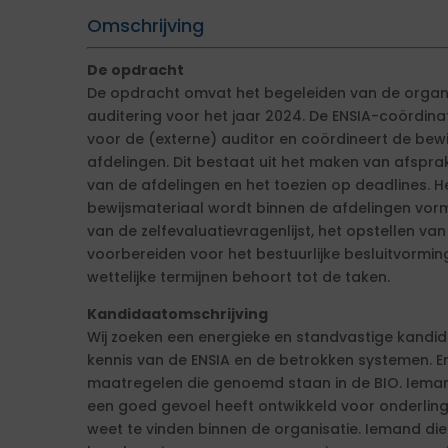
Omschrijving
De opdracht
De opdracht omvat het begeleiden van de organis
auditering voor het jaar 2024. De ENSIA-coördina
voor de (externe) auditor en coördineert de be
afdelingen. Dit bestaat uit het maken van afsp
van de afdelingen en het toezien op deadlines. H
bewijsmateriaal wordt binnen de afdelingen vormg
van de zelfevaluatievragenlijst, het opstellen va
voorbereiden voor het bestuurlijke besluitvormi
wettelijke termijnen behoort tot de taken.
Kandidaatomschrijving
Wij zoeken een energieke en standvastige kandid
kennis van de ENSIA en de betrokken systemen. E
maatregelen die genoemd staan in de BIO. Ieman
een goed gevoel heeft ontwikkeld voor onderling
weet te vinden binnen de organisatie. Iemand di