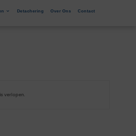
en
Detachering
Over Ons
Contact
s verlopen.