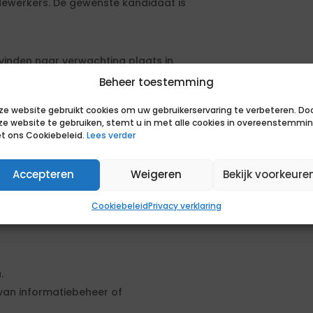
ewerkers. De gewenste kandidaat is
vinden naar verwachting plaats in
Beheer toestemming
en aanbestedingsprocedure. De
ze website gebruikt cookies om uw gebruikerservaring te verbeteren. Do
ze website te gebruiken, stemt u in met alle cookies in overeenstemmi
en geformuleerd. Om in aanmerking
t ons Cookiebeleid.
Lees verder
sen. Daarnaast kun je extra punten
sen.
Accepteren
Weigeren
Bekijk voorkeure
Cookiebeleid
Privacy verklaring
.
 van informatiebeheer of