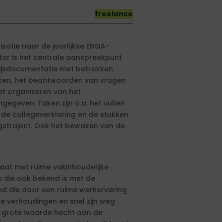
freelance
atie naar de jaarlijkse ENSIA-
tor is het centrale aanspreekpunt
wijsdocumentatie met betrokken
raken, het beantwoorden van vragen
et organiseren van het
egeven. Taken zijn o.a. het vullen
n de collegeverklaring en de stukken
ngstraject. Ook het bewaken van de
aat met ruime vakinhoudelijke
n die ook bekend is met de
d die door een ruime werkervaring
e verhoudingen en snel zijn weg
e grote waarde hecht aan de