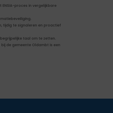
t ENSIA-proces in vergelijkbare
rmatiebeveiliging.
tijdig te signaleren en proactief
grijpelijke taal om te zetten.
g bij de gemeente Oldambt is een