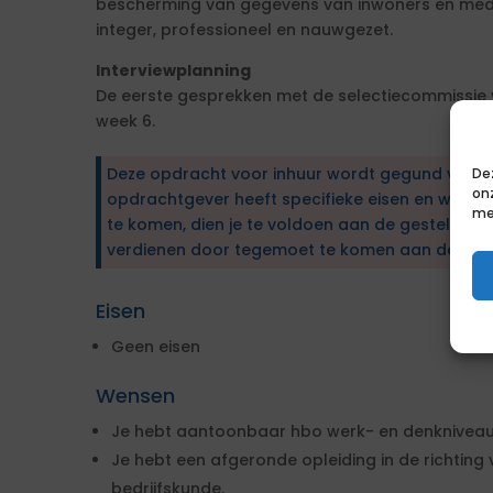
bescherming van gegevens van inwoners en med
integer, professioneel en nauwgezet.
Interviewplanning
De eerste gesprekken met de selectiecommissie 
week 6.
Deze opdracht voor inhuur wordt gegund via e
De
on
opdrachtgever heeft specifieke eisen en wens
me
te komen, dien je te voldoen aan de gestelde ei
verdienen door tegemoet te komen aan de wen
Eisen
Geen eisen
Wensen
Je hebt aantoonbaar hbo werk- en denkniveau
Je hebt een afgeronde opleiding in de richting
bedrijfskunde.