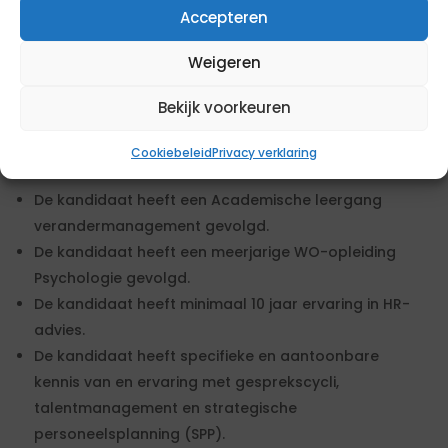
Accepteren
Opdrachtgever vergoed.
De kandidaat beschikt minimaal over een afgeronde
Weigeren
hbo-opleiding in de richting HRM.
De kandidaat heeft minimaal 10 jaar ervaring in HR-
Bekijk voorkeuren
advies.
Cookiebeleid
Privacy verklaring
Wensen
De kandidaat heeft een Academische leergang
verandermanagement gevolgd.
De kandidaat heeft een meerjarige WO-opleiding
Psychologie gevolgd.
De kandidaat heeft minimaal 10 jaar ervaring in HR-
advies.
De kandidaat heeft specifieke en aantoonbare
kennis van en ervaring met gesprekscycli,
talentmanagement en strategische
personeelsplanning (SPP).