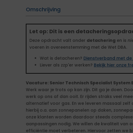
Omschrijving
Let op: Dit is een detacheringsopdra
Deze opdracht valt onder
detachering
en is
ni
voeren in overeenstemming met de Wet DBA.
Wat is detacheren?
Dienstverband met de 
Liever als zzp'er werken?
Bekijk hier onze 
Vacature: Senior Technisch Specialist System 
Werk waar je trots op kan zijn. Dit ga je doen. Do
werk op ons af dan ooit. Er rijden straks veel me
alternatief voor gas. En we leveren massaal zelf
hierbij o.a. aan zonnepanelen op daken, zonnep
onze klanten worden daardoor steeds complexer e
aanpassingen nodig. We willen de kwaliteit van 
efficiëntie moet verbeteren. Hiervoor zetten we 