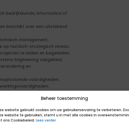
h bedrijfskunde, informatica of
g en beschikt over een uitstekend
 technisch management,
op tactisch-strategisch niveau.
ojecten te leiden en begeleiden.
Systems Engineering vakgebied.
verandering en
eemoplossende vaardigheden.
nwerkingsvaardigheden.
fsprocessen en bepalen van
Beheer toestemming
d in bent.
ologieën en BIM-modellen om
ze website gebruikt cookies om uw gebruikerservaring te verbeteren. Do
ze website te gebruiken, stemt u in met alle cookies in overeenstemmi
iplinaire projectteams.
t ons Cookiebeleid.
Lees verder
anagementstrategieën om een