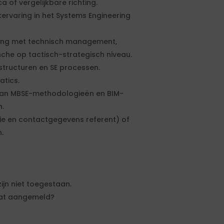
a of vergelijkbare richting.
ervaring in het Systems Engineering
aring met technisch management,
che op tactisch-strategisch niveau.
tructuren en SE processen.
atics.
van MBSE-methodologieën en BIM-
n.
tie en contactgegevens referent) of
.
zijn niet toegestaan.
aat aangemeld?