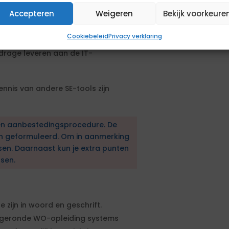
echnologieën te waarborgen.
Accepteren
Weigeren
Bekijk voorkeure
etbeheerder is een pré.
eakdown Structures en werkpakketten
Cookiebeleid
Privacy verklaring
drage leveren aan de IT-
ennis van andere SE-tools zijn
en aanbestedingsprocedure. De
en geformuleerd. Om in aanmerking
sen. Daarnaast kun je extra punten
sen.
zijn in woord en geschrift.
fgeronde WO-opleiding systems