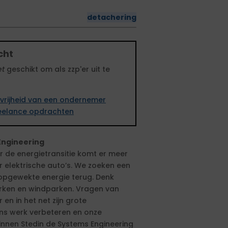
detachering
cht
et
geschikt om als zzp'er uit te
vrijheid van een ondernemer
freelance opdrachten
Engineering
or de energietransitie komt er meer
er elektrische auto’s. We zoeken een
 opgewekte energie terug. Denk
arken en windparken. Vragen van
n in het net zijn grote
ons werk verbeteren en onze
binnen Stedin de Systems Engineering