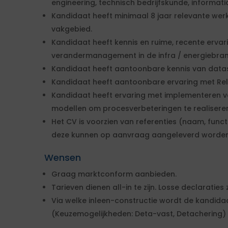
engineering, technisch bedrijfskunde, informatic
Kandidaat heeft minimaal 8 jaar relevante werk
vakgebied.
Kandidaat heeft kennis en ruime, recente erv
verandermanagement in de infra / energiebran
Kandidaat heeft aantoonbare kennis van datas
Kandidaat heeft aantoonbare ervaring met Rel
Kandidaat heeft ervaring met implementeren 
modellen om procesverbeteringen te realisere
Het CV is voorzien van referenties (naam, func
deze kunnen op aanvraag aangeleverd worden
Wensen
Graag marktconform aanbieden.
Tarieven dienen all-in te zijn. Losse declaraties 
Via welke inleen-constructie wordt de kandid
(Keuzemogelijkheden: Deta-vast, Detachering)