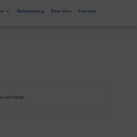
en
Detachering
Over Ons
Contact
s verlopen.