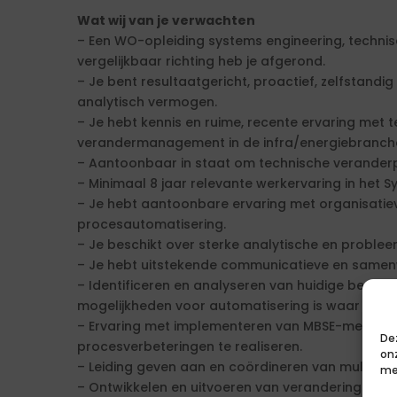
Wat wij van je verwachten
– Een WO-opleiding systems engineering, technisc
vergelijkbaar richting heb je afgerond.
– Je bent resultaatgericht, proactief, zelfstandi
analytisch vermogen.
– Je hebt kennis en ruime, recente ervaring met
verandermanagement in de infra/energiebranche 
– Aantoonbaar in staat om technische veranderpr
– Minimaal 8 jaar relevante werkervaring in het 
– Je hebt aantoonbare ervaring met organisatie
procesautomatisering.
– Je beschikt over sterke analytische en probl
– Je hebt uitstekende communicatieve en same
– Identificeren en analyseren van huidige bedrij
mogelijkheden voor automatisering is waar je goe
– Ervaring met implementeren van MBSE-method
De
procesverbeteringen te realiseren.
on
– Leiding geven aan en coördineren van multidisc
me
– Ontwikkelen en uitvoeren van veranderingsm