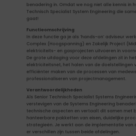
benadering in. Omdat we nog niet alle kennis in 
Technisch Specialist System Engineering die sa
gaat!
Functieomschrijving
In deze functie ga je als ‘hands-on’ adviseur wer
Complex (Hoogspanning) en Zakelijk Project (Mi
elektriciteits- en gasprojecten uitvoeren in voo
De grote uitdaging voor deze afdelingen zit in he
elektriciteitsnet, het halen van de doelstellinge
efficiënter maken van de processen van medewe
professionaliseren van projectmanagement.
Verantwoordelijkheden
Als Senior Technisch Specialist Systems Engineeri
verstevigen van de Systems Engineering benaderi
technische aspecten en vertaalt dit samen met 
hanteerbare pakketten van eisen, duidelijke proce
strategieën. Je werkt aan de implementatie van 
er verschillen zijn tussen beide afdelingen.