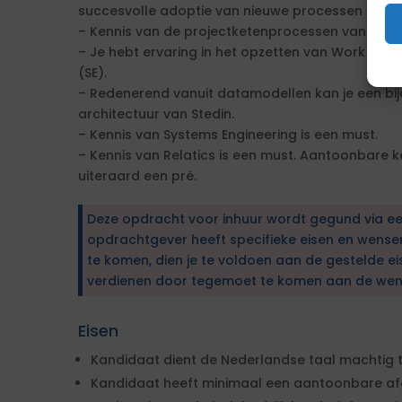
succesvolle adoptie van nieuwe processen en t
– Kennis van de projectketenprocessen van een n
– Je hebt ervaring in het opzetten van Work Br
(SE).
– Redenerend vanuit datamodellen kan je een bij
architectuur van Stedin.
– Kennis van Systems Engineering is een must.
– Kennis van Relatics is een must. Aantoonbare k
uiteraard een pré.
Deze opdracht voor inhuur wordt gegund via e
opdrachtgever heeft specifieke eisen en wens
te komen, dien je te voldoen aan de gestelde ei
verdienen door tegemoet te komen aan de wen
Eisen
Kandidaat dient de Nederlandse taal machtig te 
Kandidaat heeft minimaal een aantoonbare a