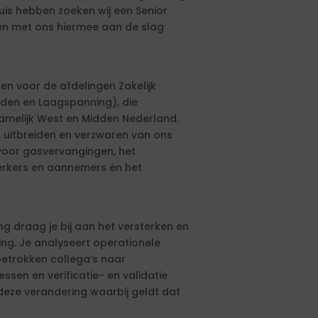
huis hebben zoeken wij een Senior
men met ons hiermee aan de slag
ken voor de afdelingen Zakelijk
dden en Laagspanning), die
rnamelijk West en Midden Nederland.
t uitbreiden en verzwaren van ons
n voor gasvervangingen, het
rkers en aannemers én het
ng draag je bij aan het versterken en
ng. Je analyseert operationele
betrokken collega’s naar
ssen en verificatie- en validatie
deze verandering waarbij geldt dat