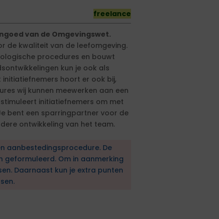
freelance
engoed van de Omgevingswet.
r de kwaliteit van de leefomgeving.
anologische procedures en bouwt
sontwikkelingen kun je ook als
nitiatiefnemers hoort er ook bij,
dures wij kunnen meewerken aan een
e stimuleert initiatiefnemers om met
e bent een sparringpartner voor de
rdere ontwikkeling van het team.
en aanbestedingsprocedure. De
en geformuleerd. Om in aanmerking
sen. Daarnaast kun je extra punten
sen.