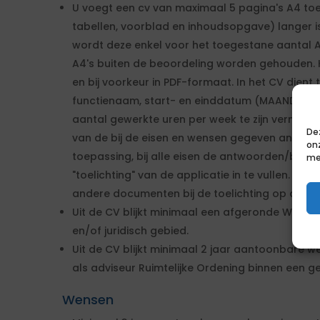
U voegt een cv van maximaal 5 pagina's A4 toe. 
tabellen, voorblad en inhoudsopgave) langer i
wordt deze enkel voor het toegestane aantal 
A4's buiten de beoordeling worden gehouden. H
en bij voorkeur in PDF-formaat. In het CV dient 
functienaam, start- en einddatum (MAAND EN
aantal gewerkte uren per week te zijn vermeld. H
De
van de bij de eisen en wensen gegeven antwoor
on
toepassing, bij alle eisen de antwoorden/beschr
me
"toelichting" van de applicatie in te vullen. Ver
andere documenten bij de toelichting op de eisen
Uit de CV blijkt minimaal een afgeronde Wo ba
en/of juridisch gebied.
Uit de CV blijkt minimaal 2 jaar aantoonbare w
als adviseur Ruimtelijke Ordening binnen een 
Wensen