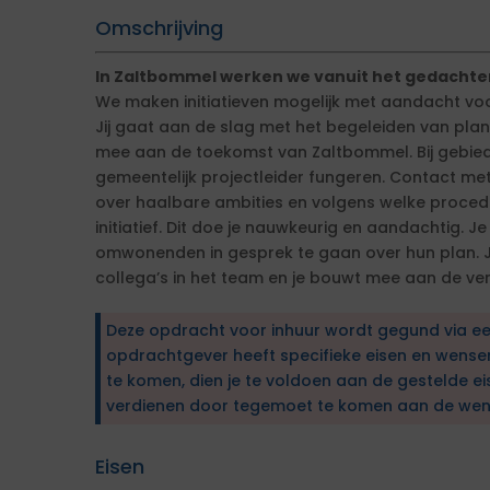
Omschrijving
In Zaltbommel werken we vanuit het gedacht
We maken initiatieven mogelijk met aandacht voo
Jij gaat aan de slag met het begeleiden van pl
mee aan de toekomst van Zaltbommel. Bij gebied
gemeentelijk projectleider fungeren. Contact met i
over haalbare ambities en volgens welke proce
initiatief. Dit doe je nauwkeurig en aandachtig. J
omwonenden in gesprek te gaan over hun plan. J
collega’s in het team en je bouwt mee aan de ve
Deze opdracht voor inhuur wordt gegund via e
opdrachtgever heeft specifieke eisen en wens
te komen, dien je te voldoen aan de gestelde ei
verdienen door tegemoet te komen aan de wen
Eisen