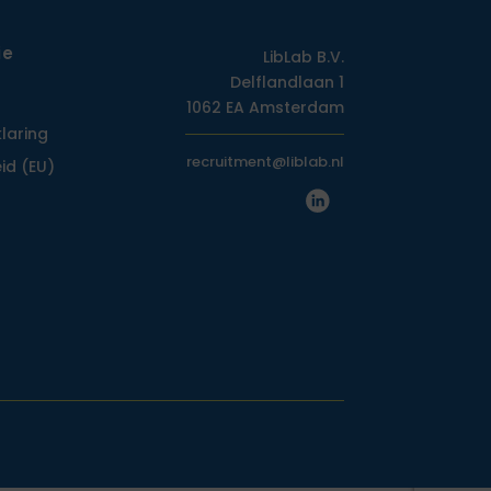
ie
LibLab B.V.
Delflandlaan 1
1062 EA Amsterdam
klaring
recruitment@liblab.nl
id (EU)