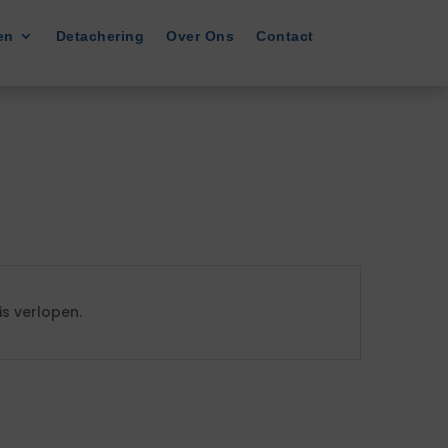
en
Detachering
Over Ons
Contact
s verlopen.