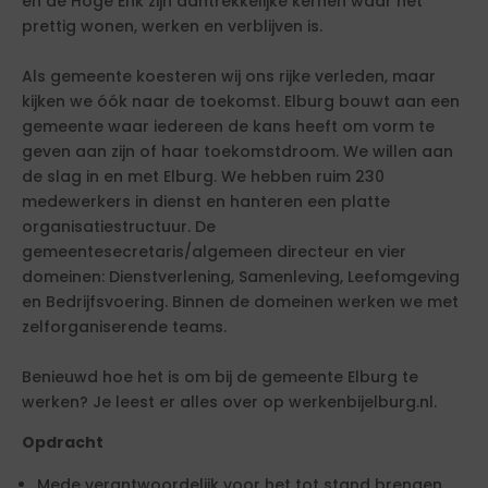
en de Hoge Enk zijn aantrekkelijke kernen waar het
prettig wonen, werken en verblijven is.
Als gemeente koesteren wij ons rijke verleden, maar
kijken we óók naar de toekomst. Elburg bouwt aan een
gemeente waar iedereen de kans heeft om vorm te
geven aan zijn of haar toekomstdroom. We willen aan
de slag in en met Elburg. We hebben ruim 230
medewerkers in dienst en hanteren een platte
organisatiestructuur. De
gemeentesecretaris/algemeen directeur en vier
domeinen: Dienstverlening, Samenleving, Leefomgeving
en Bedrijfsvoering. Binnen de domeinen werken we met
zelforganiserende teams.
Benieuwd hoe het is om bij de gemeente Elburg te
werken? Je leest er alles over op werkenbijelburg.nl.
Opdracht
Mede verantwoordelijk voor het tot stand brengen