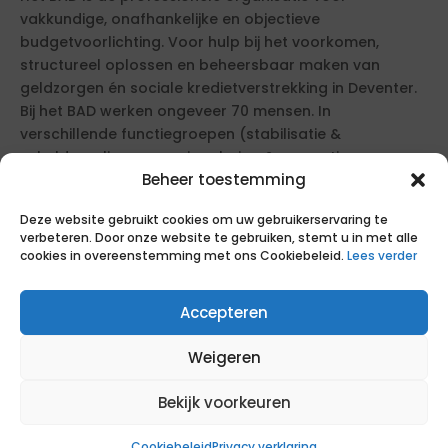
vakkundige, onafhankelijke en objectieve
budgetvoorlichting. Voor hulp bij het voorkomen,
structureel oplossen en beheersbaar maken van
geldzorgen én sociale kredietverstrekking in Deventer.
Bij het BAD werken ongeveer 70 mensen. In
verschillende functiegroepen (stabilisatie &
schuldregeling, vroegsignalering & preventie,
Beheer toestemming
budgetbeheer, administratie, WSNP-bewind,
Kredietbank) en in een aantal projecten, zoals de
Deze website gebruikt cookies om uw gebruikerservaring te
ondersteuning van gedupeerden van de
verbeteren. Door onze website te gebruiken, stemt u in met alle
Toeslagenaffaire.
cookies in overeenstemming met ons Cookiebeleid.
Lees verder
Deze opdracht voor inhuur wordt gegund via een
Accepteren
aanbestedingsprocedure. De opdrachtgever heeft
specifieke eisen en wensen geformuleerd. Om in
Weigeren
aanmerking te komen, dien je te voldoen aan de
gestelde eisen. Daarnaast kun je extra punten
Bekijk voorkeuren
verdienen door tegemoet te komen aan de wensen.
Cookiebeleid
Privacy verklaring