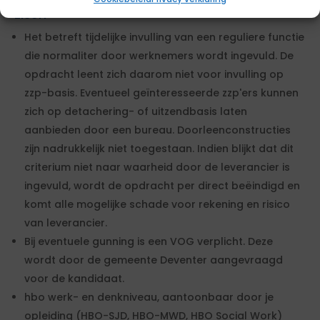
Eisen
Het betreft tijdelijke invulling van een reguliere functie
die normaliter door werknemers wordt ingevuld. De
opdracht leent zich daarom niet voor invulling op
zzp-basis. Eventueel geïnteresseerde zzp'ers kunnen
zich op detachering- of uitzendbasis laten
aanbieden door een bureau. Doorleenconstructies
zijn nadrukkelijk niet toegestaan. Indien blijkt dat dit
criterium niet naar waarheid door de leverancier is
ingevuld, wordt de opdracht per direct beëindigd en
komt alle mogelijke schade voor rekening en risico
van leverancier.
Bij eventuele gunning is een VOG verplicht. Deze
wordt door de gemeente Deventer aangevraagd
voor de kandidaat.
hbo werk- en denkniveau, aantoonbaar door je
opleiding (HBO-SJD, HBO-MWD, HBO Social Work)