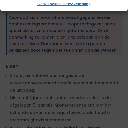
inhuuropdracht.
Cookiebeleid
Privacy verklaring
Deze opdracht voor inhuur wordt gegund via een
aanbestedingsprocedure. De opdrachtgever heeft
specifieke eisen en wensen geformuleerd. Om in
aanmerking te komen, dien je te voldoen aan de
gestelde eisen. Daarnaast kun je extra punten
verdienen door tegemoet te komen aan de wensen.
Eisen
Inschrijver voldoet aan de gestelde
uitvoeringsvoorwaarde zoals bovenaan benoemd in
de uitvraag.
Minimaal 2 jaar aantoonbare werkervaring in de
afgelopen 5 jaar als inkomensconsulent met het
behandelen van aanvragen levensonderhoud of
rechtmatigheidsonderzoeken.
Aantoonbare kennis van de Participatiewet,