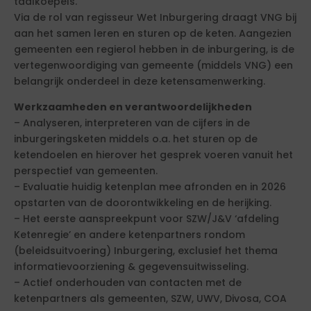
taalkoepels.
Via de rol van regisseur Wet Inburgering draagt VNG bij
aan het samen leren en sturen op de keten. Aangezien
gemeenten een regierol hebben in de inburgering, is de
vertegenwoordiging van gemeente (middels VNG) een
belangrijk onderdeel in deze ketensamenwerking.
Werkzaamheden en verantwoordelijkheden
– Analyseren, interpreteren van de cijfers in de
inburgeringsketen middels o.a. het sturen op de
ketendoelen en hierover het gesprek voeren vanuit het
perspectief van gemeenten.
– Evaluatie huidig ketenplan mee afronden en in 2026
opstarten van de doorontwikkeling en de herijking.
– Het eerste aanspreekpunt voor SZW/J&V ‘afdeling
Ketenregie’ en andere ketenpartners rondom
(beleidsuitvoering) Inburgering, exclusief het thema
informatievoorziening & gegevensuitwisseling.
– Actief onderhouden van contacten met de
ketenpartners als gemeenten, SZW, UWV, Divosa, COA