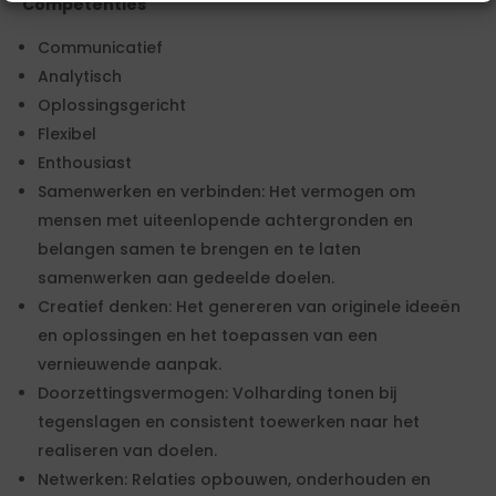
Competenties
Communicatief
Analytisch
Oplossingsgericht
Flexibel
Enthousiast
Samenwerken en verbinden: Het vermogen om
mensen met uiteenlopende achtergronden en
belangen samen te brengen en te laten
samenwerken aan gedeelde doelen.
Creatief denken: Het genereren van originele ideeën
en oplossingen en het toepassen van een
vernieuwende aanpak.
Doorzettingsvermogen: Volharding tonen bij
tegenslagen en consistent toewerken naar het
realiseren van doelen.
Netwerken: Relaties opbouwen, onderhouden en