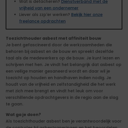
Wat is detacheren?
Dienstverband met de
vrijheid van een ondernemer
Liever als zzp'er werken?
Bekijk hier onze
freelance opdrachten
Toezichthouder asbest met affiniteit bouw
Je bent gefascineerd door de werkzaamheden die
behoren bij asbest en de bouw en spreekt dezelfde
taal als de medewerkers op de bouw. Je kunt lezen en
schrijven met hen. Je vindt het belangrijk dat asbest op
een veilige manier gesaneerd wordt en daar wil je
toezicht op houden en handhaven indien nodig. Je
houdt van de vrijheid en zelfstandigheid die het werk
met zich mee brengt en vindt het leuk om voor
verschillende opdrachtgevers in de regio aan de slag
te gaan.
Wat ga je doen?
Als toezichthouder asbest ben je verantwoordelijk voor
de controles bij asbestsaneringen en het beoordelen