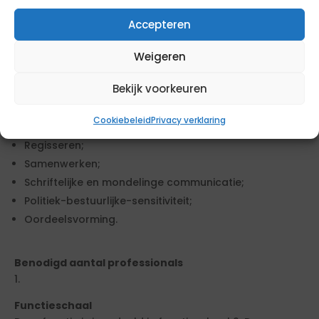
Accepteren
Competenties
Analyseren;
Weigeren
Logsisch redeneren;
Bekijk voorkeuren
Oplossingsgericht;
Resultaatgerichtheid;
Cookiebeleid
Privacy verklaring
Klantgerichtheid;
Regisseren;
Samenwerken;
Schriftelijke en mondelinge communicatie;
Politiek-bestuurlijke-sensitiviteit;
Oordeelsvorming.
Benodigd aantal professionals
1.
Functieschaal