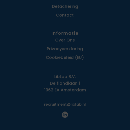
Detachering
Contact
Informatie
Over Ons
Privacy­verklaring
Cookiebeleid (EU)
LibLab B.V.
Delflandlaan 1
1062 EA Amsterdam
recruitment@liblab.nl