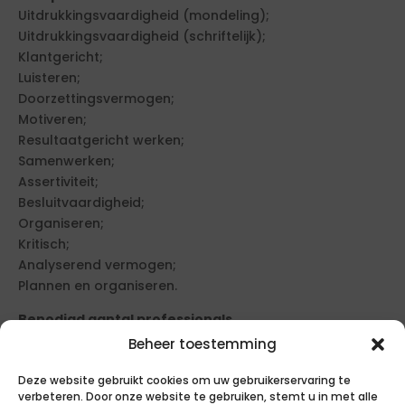
Uitdrukkingsvaardigheid (mondeling);
Uitdrukkingsvaardigheid (schriftelijk);
Klantgericht;
Luisteren;
Doorzettingsvermogen;
Motiveren;
Resultaatgericht werken;
Samenwerken;
Assertiviteit;
Besluitvaardigheid;
Organiseren;
Kritisch;
Analyserend vermogen;
Plannen en organiseren.
Benodigd aantal professionals
1.
Beheer toestemming
Functieschaal
Deze website gebruikt cookies om uw gebruikerservaring te
Deze functie is ingedeeld in functieschaal. Deze
verbeteren. Door onze website te gebruiken, stemt u in met alle