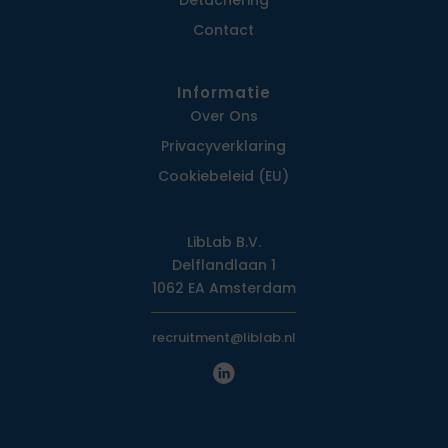
Detachering
Contact
Informatie
Over Ons
Privacy­verklaring
Cookiebeleid (EU)
LibLab B.V.
Delflandlaan 1
1062 EA Amsterdam
recruitment@liblab.nl