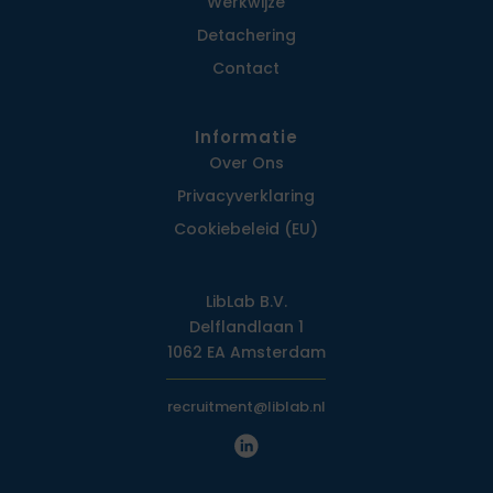
Werkwijze
Detachering
Contact
Informatie
Over Ons
Privacy­verklaring
Cookiebeleid (EU)
LibLab B.V.
Delflandlaan 1
1062 EA Amsterdam
recruitment@liblab.nl