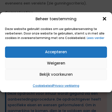
eveneens een vereiste (zie gunningscriteria).
Competenties
- Analytisch vermogen
Beheer toestemming
- Oordeelsvorming
Deze website gebruikt cookies om uw gebruikerservaring te
- Communicatieve vaardigheden
verbeteren. Door onze website te gebruiken, stemt u in met alle
- Samenwerkingsgerichtheid
cookies in overeenstemming met ons Cookiebeleid.
Lees verder
- Empathisch vermogen
- Organisatiebewustzijn
Accepteren
- Resultaatgerichtheid
- Zelfstandigheid
Weigeren
- Financieel inzicht
- Kennis van wet- en regelgeving
Bekijk voorkeuren
- Digitale vaardigheid
- Netwerkvaardigheid
Cookiebeleid
Privacy verklaring
Deze opdracht voor inhuur wordt gegund via een
aanbestedingsprocedure. De opdrachtgever heeft
specifieke eisen en wensen geformuleerd. Om in
aanmerking te komen, dien je te voldoen aan de