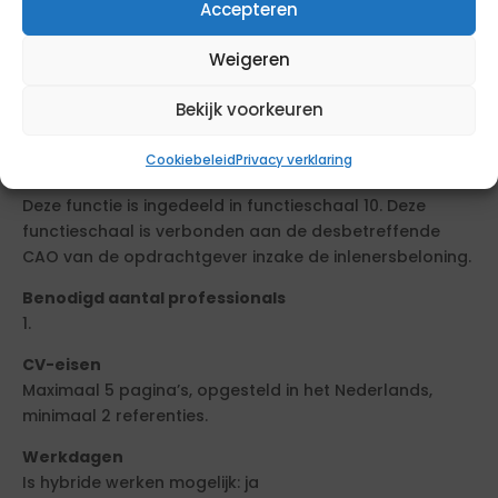
Accepteren
mondeling als schriftelijk
Samenwerkingsgericht en verbindend
Weigeren
Klant- en servicegericht
Bekijk voorkeuren
Resultaatgericht
Cookiebeleid
Privacy verklaring
Functieschaal
Deze functie is ingedeeld in functieschaal 10. Deze
functieschaal is verbonden aan de desbetreffende
CAO van de opdrachtgever inzake de inlenersbeloning.
Benodigd aantal professionals
1.
CV-eisen
Maximaal 5 pagina’s, opgesteld in het Nederlands,
minimaal 2 referenties.
Werkdagen
Is hybride werken mogelijk: ja