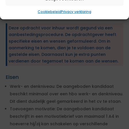
van de instrumenten die we hebben om lokaal
ondernemerschap, en daarmee lokale winkelgebieden,
Cookiebeleid
Privacy verklaring
te versterken.
Deze opdracht voor inhuur wordt gegund via een
aanbestedingsprocedure. De opdrachtgever heeft
specifieke eisen en wensen geformuleerd. Om in
aanmerking te komen, dien je te voldoen aan de
gestelde eisen. Daarnaast kun je extra punten
verdienen door tegemoet te komen aan de wensen.
Eisen
Werk- en denkniveau: De aangeboden kandidaat
beschikt minimaal over een hbo werk- en denkniveau.
Dit dient duidelijk geel gemarkeerd in het cv te staan.
Toevoegen motivatie: De aangeboden kandidaat
beschrijft in een motivatiebrief van maximaal 1 A4 in
hoeverre hij/zij kan schakelen op verschillende