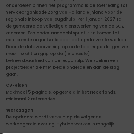
onderdelen binnen het programma is de toetreding tot
Serviceorganisatie Zorg van Holland Rijnland voor de
regionale inkoop van jeugdhulp. Per 1 januari 2027 zal
de gemeente de volledige dienstverlening van de SOZ
afnemen. Een ander aandachtspunt is te komen tot
een lerende organisatie door datagedreven te werken.
Door de datavoorziening op orde te brengen krijgen we
meer inzicht en grip op de (financiële)
beheersbaarheid van de jeugdhulp. We zoeken een
projectleider die met beide onderdelen aan de slag
gaat.
CV-eisen
Maximaal 5 pagina’s, opgesteld in het Nederlands,
minimaal 2 referenties.
Werkdagen
De opdracht wordt vervuld op de volgende
werkdagen: in overleg. Hybride werken is mogelijk.