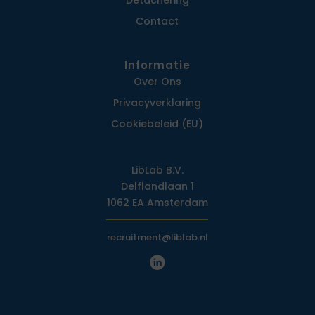
Detachering
Contact
Informatie
Over Ons
Privacy­verklaring
Cookiebeleid (EU)
LibLab B.V.
Delflandlaan 1
1062 EA Amsterdam
recruitment@liblab.nl