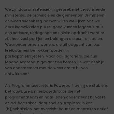
We zijn daarom intensief in gesprek met verschillende
ministeries, de provincie en de gemeenten Drimmelen
en Geertruidenberg. Samen willen we kijken hoe we
deze ingewikkelde puzzel goed kunnen leggen. Dat is
een serieuze, uitdagende en unieke opdracht want er
zijn heel veel partijen en belangen die een rol spelen.
Waaronder onze inwoners, die uit oogpunt van o.a.
leefbaarheid betrokken worden in
participatietrajecten. Maar ook agrariërs, die hun
landbouwgrond in gevaar zien komen. En wat denk je
van ondernemers met de wens om te blijven
ontwikkelen?
Als Programmasecretaris Powerport ben jij de stabiele,
betrouwbare binnenboordmotor die het
programmateam en haar leden ondersteunt bij vaste
en ad-hoc taken, daar snel en ‘traploos’ in kan
(bij)schakelen, het overzicht houdt en afspraken actief