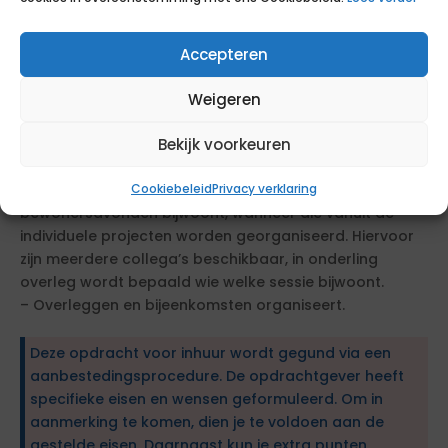
– De stevigheid heeft om ons op een prettige manier
een spiegel voor te houden en te interveniëren in
processen.
Accepteren
– De projectadministratie van de diverse projecten
beheert, archiveert en ontsluit voor de interne collega’s
Weigeren
en termijnen voor gemeentelijke reacties bewaakt.
Bekijk voorkeuren
– Beknopte en informatieve verslagen, notities,
adviezen en brieven schrijft.
– Een deel van de projectgroep-bijeenkomsten en
Cookiebeleid
Privacy verklaring
bewonersavonden bijwoont, wanneer die vanuit de
individuele projecten worden georganiseerd. Hiervoor
zijn meerdere collega’s beschikbaar, in onderling
overleg wordt bepaald wie welke sessie bijwoont.
– Overleggen en bijeenkomsten organiseert.
Deze opdracht voor inhuur wordt gegund via een
aanbestedingsprocedure. De opdrachtgever heeft
specifieke eisen en wensen geformuleerd. Om in
aanmerking te komen, dien je te voldoen aan de
gestelde eisen. Daarnaast kun je extra punten