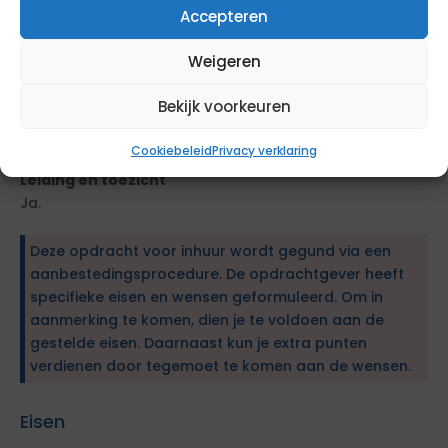
partner in de keten met wie het goed samenwerken is.
Accepteren
We helpen elkaar waar nodig en bewaken dat er voor
iedereen een prettige en veilige sfeer is om samen te
Weigeren
werken en waar ruimte is voor een kritische noot om
als cluster te leren en verder te ontwikkelen. Een cluster
Bekijk voorkeuren
waar medewerkers trots & tevreden zijn en staan voor
hetgeen wat ze doen.
Cookiebeleid
Privacy verklaring
Leiding en toezicht
Ja.
Deze opdracht voor inhuur wordt gegund via een
aanbestedingsprocedure. De opdrachtgever heeft
specifieke eisen en wensen geformuleerd. Om in
aanmerking te komen, dien je te voldoen aan de
gestelde eisen. Daarnaast kun je extra punten
verdienen door tegemoet te komen aan de wensen.
Eisen