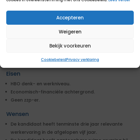
De gesprekken staan gepland op 18 augustus.
Accepteren
Deze opdracht voor inhuur wordt gegund via een
aanbestedingsprocedure. De opdrachtgever heeft
Weigeren
specifieke eisen en wensen geformuleerd. Om in
aanmerking te komen, dien je te voldoen aan de
Bekijk voorkeuren
gestelde eisen. Daarnaast kun je extra punten
verdienen door tegemoet te komen aan de wensen.
Cookiebeleid
Privacy verklaring
Eisen
HBO denk- en werkniveau.
Economisch-financiële achtergrond.
Geen zzp-er.
Wensen
De kandidaat heeft tenminste drie jaar relevante
werkervaring in de afgelopen vijf jaar.