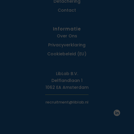
Detachering
Contact
Informatie
Over Ons
Privacy­verklaring
Cookiebeleid (EU)
LibLab B.V.
Delflandlaan 1
1062 EA Amsterdam
recruitment@liblab.nl