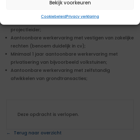
Bekijk voorkeuren
Aantoonbare werkervaring met schrijven van
college- en raadsvoorstellen;
Cookiebeleid
Privacy verklaring
Minimaal 1 jaar aantoonbare werkervaring als
projectleider;
Aantoonbare werkervaring met vestigen van zakelijke
rechten (benoem duidelijk in cv);
Minimaal 1 jaar aantoonbare werkervaring met
privatisering van bijvoorbeeld volkstuinen;
Aantoonbare werkervaring met zelfstandig
afwikkelen van grondtransacties;
Deze opdracht is verlopen.
Terug naar overzicht