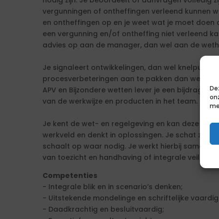
nodig zijn. Je beoordeelt of aanvragen volledig 
vergunningen of ontheffingen verleend kunnen wo
en ontheffingen op en je weet wat je moet doen a
een vergunning en/of ontheffing niet verleend ka
advies op aan de manager, dan wel aan de weth
Je signaleert ontwikkelingen, dan wel knelpunten 
procesverbeteringen aan te pakken dan wel doo
De
APV en Bijzondere wetten lever je een bijdrage aa
on
van de werkwijze en producten in het team. Daarna
me
Je kent de wet- en regelgeving en kan deze toepa
werkveld en denkt in oplossingen. Je schat zelf i
schaalt op waar nodig. Je werkt hierbij samen met
van toezicht en handhaving of integrale veiligheid
Competenties
- Integrale blik en in scenario’s denken;
- Uitstekende mondelinge en schriftelijke vaardi
- Daadkrachtig en besluitvaardig;