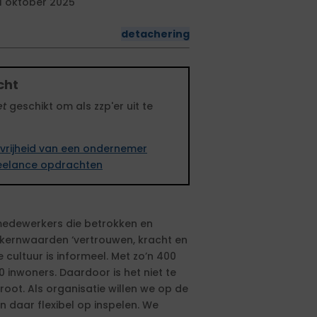
1 oktober 2025
detachering
cht
et
geschikt om als zzp'er uit te
vrijheid van een ondernemer
freelance opdrachten
edewerkers die betrokken en
e kernwaarden ‘vertrouwen, kracht en
e cultuur is informeel. Met zo’n 400
 inwoners. Daardoor is het niet te
root. Als organisatie willen we op de
n daar flexibel op inspelen. We