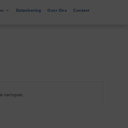
en
Detachering
Over Ons
Contact
s verlopen.