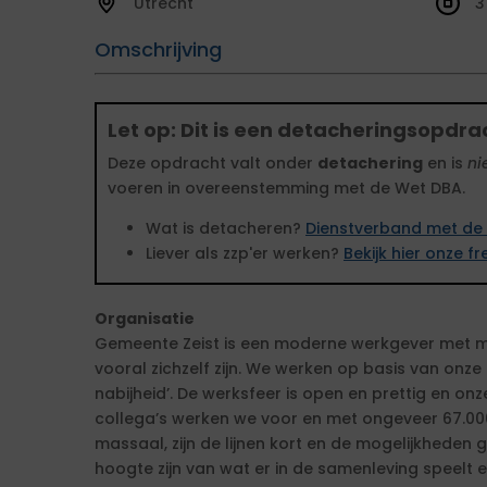
Utrecht
3
Omschrijving
Let op: Dit is een detacheringsopdra
Deze opdracht valt onder
detachering
en is
ni
voeren in overeenstemming met de Wet DBA.
Wat is detacheren?
Dienstverband met de 
Liever als zzp'er werken?
Bekijk hier onze 
Organisatie
Gemeente Zeist is een moderne werkgever met m
vooral zichzelf zijn. We werken op basis van onz
nabijheid’. De werksfeer is open en prettig en onz
collega’s werken we voor en met ongeveer 67.000
massaal, zijn de lijnen kort en de mogelijkheden g
hoogte zijn van wat er in de samenleving speelt e