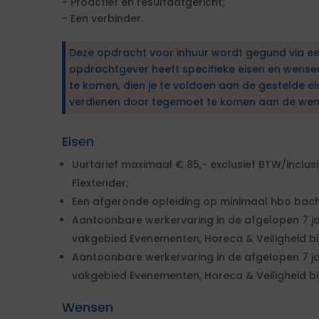
- Proactief en resultaatgericht;
- Een verbinder.
Deze opdracht voor inhuur wordt gegund via e
opdrachtgever heeft specifieke eisen en wens
te komen, dien je te voldoen aan de gestelde ei
verdienen door tegemoet te komen aan de wen
Eisen
Uurtarief maximaal € 85,- exclusief BTW/inclus
Flextender;
Een afgeronde opleiding op minimaal hbo bach
Aantoonbare werkervaring in de afgelopen 7 ja
vakgebied Evenementen, Horeca & Veiligheid bij
Aantoonbare werkervaring in de afgelopen 7 ja
vakgebied Evenementen, Horeca & Veiligheid bij
Wensen