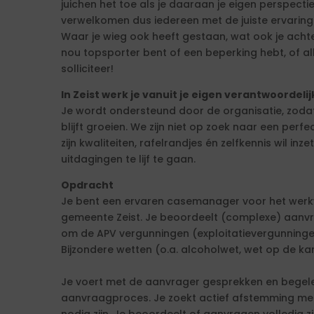
juichen het toe als je daaraan je eigen perspect
verwelkomen dus iedereen met de juiste ervaring
Waar je wieg ook heeft gestaan, wat ook je achterg
nou topsporter bent of een beperking hebt, of alleb
solliciteer!
In Zeist werk je vanuit je eigen verantwoordeli
Je wordt ondersteund door de organisatie, zodat
blijft groeien. We zijn niet op zoek naar een pe
zijn kwaliteiten, rafelrandjes én zelfkennis wil in
uitdagingen te lijf te gaan.
Opdracht
Je bent een ervaren casemanager voor het werkve
gemeente Zeist. Je beoordeelt (complexe) aanvra
om de APV vergunningen (exploitatievergunnin
Bijzondere wetten (o.a. alcoholwet, wet op de ka
Je voert met de aanvrager gesprekken en begele
aanvraagproces. Je zoekt actief afstemming met 