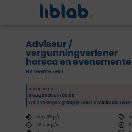
Adviseur /
vergunningverlener
horeca en evenemente
Gemeente Zeist
Verlopen op:
8 aug 2025 om 09:00
We ontvangen graag je reactie
minimaal 1 wer
85
O
36
8