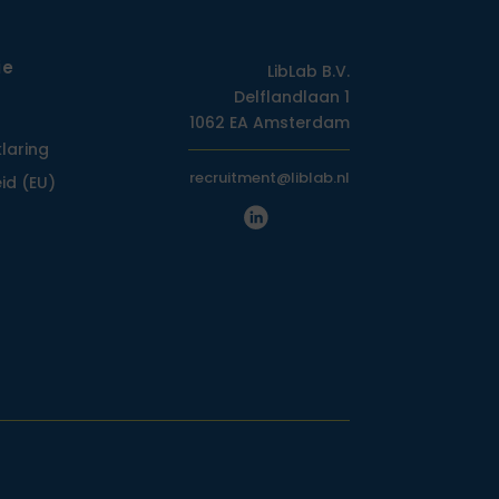
ie
LibLab B.V.
Delflandlaan 1
1062 EA Amsterdam
klaring
recruitment@liblab.nl
id (EU)