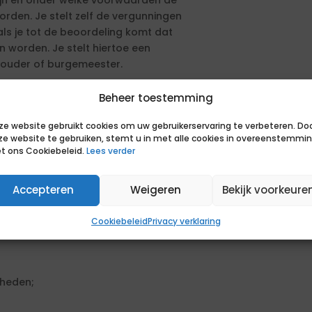
zijn en onder welke voorwaarden de
rden. Je stelt zelf de vergunningen
ls je tot de beoordeling komt dat
n worden. Je stelt hiertoe een
ouder of burgemeester.
in de uitvoering. Je bent in staat om
Beheer toestemming
r te voeren. Samen met de adviseur
ze website gebruikt cookies om uw gebruikerservaring te verbeteren. Do
n het verbetering van de kwaliteit
ze website te gebruiken, stemt u in met alle cookies in overeenstemmi
ast lever je input voor het beleid.
t ons Cookiebeleid.
Lees verder
ssen. Je weet wat er speelt in jouw
Accepteren
Weigeren
Bekijk voorkeure
n waar de situatie om vraagt en
 partners als politie of collega’s
Cookiebeleid
Privacy verklaring
.
gheden;