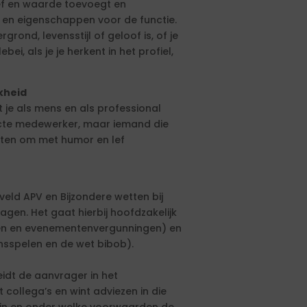
ief en waarde toevoegt en
 en eigenschappen voor de functie.
rond, levensstijl of geloof is, of je
ei, als je je herkent in het profiel,
jkheid
 je als mens en als professional
rfecte medewerker, maar iemand die
zetten om met humor en lef
ld APV en Bijzondere wetten bij
gen. Het gaat hierbij hoofdzakelijk
gen en evenementenvergunningen) en
nsspelen en de wet bibob).
idt de aanvrager in het
collega’s en wint adviezen in die