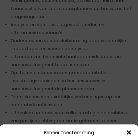
woningbouw, duurzaamheid, bereikbaarheid) naar
financieel uitvoerbare bouwplannen op basis van het
omgevingsplan
Analyseren van risico’s, gevoeligheden en
alternatieve scenario’s
Ondersteunen van besluitvorming door inzichtelijke
rapportages en scenarioanalyses
Uitvoeren van financiële haalbaarheidsstudies in
samenwerking met team financiën
Opstellen en toetsen van grondexploitaties,
investeringsramingen en businesscases in
samenwerking met de planeconoom
Doorrekenen van ruimtelijke verkenningen op een
hoog abstractieniveau
Uitdenken op basis van welke strategie de ambities
van partijen richting realisatie gebracht kunnen
worden
Beheer toestemming
Fungeren als schakel tussen planeconomie,