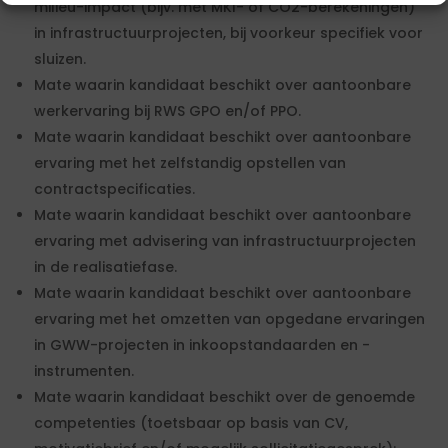
milieu-impact (bijv. met MKI- of CO2-berekeningen)
in infrastructuurprojecten, bij voorkeur specifiek voor
sluizen.
Mate waarin kandidaat beschikt over aantoonbare
werkervaring bij RWS GPO en/of PPO.
Mate waarin kandidaat beschikt over aantoonbare
ervaring met het zelfstandig opstellen van
contractspecificaties.
Mate waarin kandidaat beschikt over aantoonbare
ervaring met advisering van infrastructuurprojecten
in de realisatiefase.
Mate waarin kandidaat beschikt over aantoonbare
ervaring met het omzetten van opgedane ervaringen
in GWW-projecten in inkoopstandaarden en -
instrumenten.
Mate waarin kandidaat beschikt over de genoemde
competenties (toetsbaar op basis van CV,