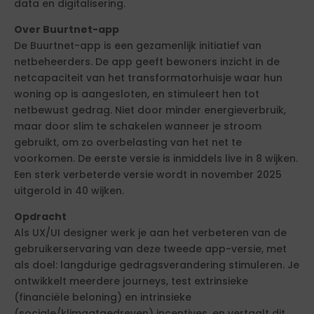
data en digitalisering.
Over Buurtnet-app
De Buurtnet-app is een gezamenlijk initiatief van
netbeheerders. De app geeft bewoners inzicht in de
netcapaciteit van het transformatorhuisje waar hun
woning op is aangesloten, en stimuleert hen tot
netbewust gedrag. Niet door minder energieverbruik,
maar door slim te schakelen wanneer je stroom
gebruikt, om zo overbelasting van het net te
voorkomen. De eerste versie is inmiddels live in 8 wijken.
Een sterk verbeterde versie wordt in november 2025
uitgerold in 40 wijken.
Opdracht
Als UX/UI designer werk je aan het verbeteren van de
gebruikerservaring van deze tweede app-versie, met
als doel: langdurige gedragsverandering stimuleren. Je
ontwikkelt meerdere journeys, test extrinsieke
(financiële beloning) en intrinsieke
(sociale/klimaatgedreven) incentives, en vertaalt dit