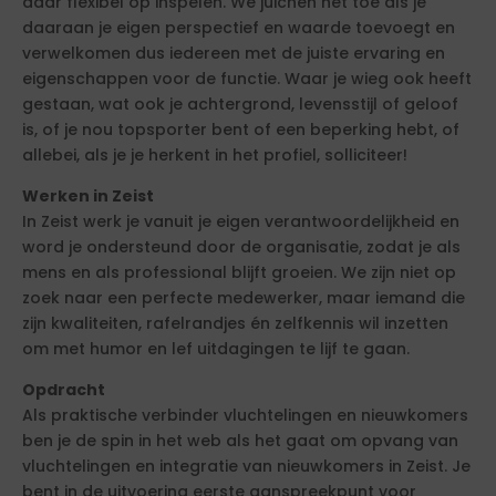
daar flexibel op inspelen. We juichen het toe als je
daaraan je eigen perspectief en waarde toevoegt en
verwelkomen dus iedereen met de juiste ervaring en
eigenschappen voor de functie. Waar je wieg ook heeft
gestaan, wat ook je achtergrond, levensstijl of geloof
is, of je nou topsporter bent of een beperking hebt, of
allebei, als je je herkent in het profiel, solliciteer!
Werken in Zeist
In Zeist werk je vanuit je eigen verantwoordelijkheid en
word je ondersteund door de organisatie, zodat je als
mens en als professional blijft groeien. We zijn niet op
zoek naar een perfecte medewerker, maar iemand die
zijn kwaliteiten, rafelrandjes én zelfkennis wil inzetten
om met humor en lef uitdagingen te lijf te gaan.
Opdracht
Als praktische verbinder vluchtelingen en nieuwkomers
ben je de spin in het web als het gaat om opvang van
vluchtelingen en integratie van nieuwkomers in Zeist. Je
bent in de uitvoering eerste aanspreekpunt voor