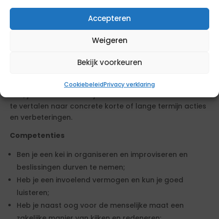
Persoonlijkheid
Accepteren
Verder ben je een benaderbare persoonlijkheid, en een
energieke verbinder die zich goed in diverse netwerken
Weigeren
begeeft. Je kunt meeveren en tegengas geven, waarbij
je staat voor je mening maar niet star wordt. Je
Bekijk voorkeuren
opereert zelfstandig maar begeeft je ook gemakkelijk
in gezelschappen en zoekt de samenwerking op. Tot
Cookiebeleid
Privacy verklaring
slot, je weet hectiek altijd naar waarde te relativeren en
te vertalen naar concrete korte of lange termijn acties
en verbeteringen.
Competenties
Ben je een kei in organiseren en improviseren en
beslissingen durven te nemen;
Heb je een invoelend vermogen en kun je goed
luisteren;
Heb je naast oog voor de menselijke maat een
zakelijke manier van kijken en redeneren;