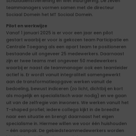
Schulddienstverlening en Wet inburgering. De zeven
teammanagers vormen samen met de directeur
Sociaal Domein het MT Sociaal Domein.
Pilot en werkwijze
Vanaf 1 januari 2025 is er voor een jaar een pilot
gestart waarbij er voor is gekozen team Participatie en
Centrale Toegang als een apart team te positioneren
bestaande uit ongeveer 25 medewerkers. Daarnaast
zijn er twee teams met ongeveer 50 medewerkers
waarbij er naast de teammanager ook een teamleider
actief is. Er wordt vanuit integraliteit samengewerkt
aan de transformatieopgave: werken vanuit de
bedoeling, bewust indiceren (zo licht, dichtbij en kort
als mogelijk en specialistisch waar nodig) en we gaan
uit van de zelfregie van inwoners. We werken vanuit het
T-shaped profiel; iedere collega kijkt in de breedte
naar een situatie en brengt daarnaast het eigen
specialisme in. Hiermee willen we voor één huishouden
– één aanpak. De gebiedsteammedewerkers worden