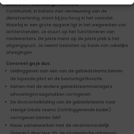
Balans en resultaatgerichtheid
Continuïteit, in balans met vernieuwing van de
dienstverlening, staat bij jou hoog in het vaandel.
Waarbij er een grote opgave ligt in het wegwerken van
achterstanden. Je stuurt op het functioneren van
medewerkers. De juiste mens op de juiste plek is het
uitgangspunt. Je neemt besluiten op basis van zakelijke
afwegingen.
Concreet ga je dus:
Leidinggeven aan een van de gebiedsteams binnen
de lopende pilot en de besturingsfilosofie.
Samen met de andere gebiedsteammanagers
uitvoeringsvraagstukken vormgeven.
De doorontwikkeling van de gebiedsteams naar
stevige lokale teams (richtinggevende kader)
vormgeven binnen SWF.
Nauw samenwerken met de verantwoordelijk
(interim) directeur SD, de strategische adviseurs,