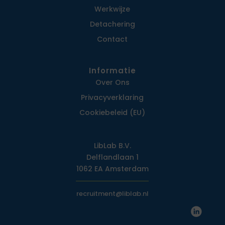
Werkwijze
Detachering
Contact
Informatie
Over Ons
Privacy­verklaring
Cookiebeleid (EU)
LibLab B.V.
Delflandlaan 1
1062 EA Amsterdam
recruitment@liblab.nl