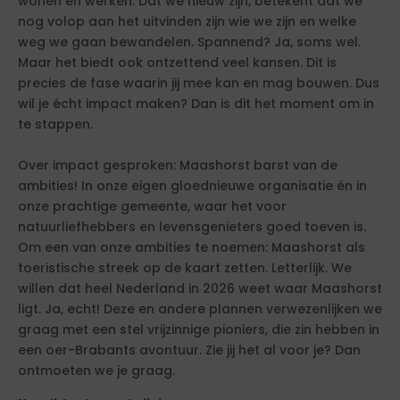
wonen en werken. Dat we nieuw zijn, betekent dat we
nog volop aan het uitvinden zijn wie we zijn en welke
weg we gaan bewandelen. Spannend? Ja, soms wel.
Maar het biedt ook ontzettend veel kansen. Dit is
precies de fase waarin jij mee kan en mag bouwen. Dus
wil je écht impact maken? Dan is dit het moment om in
te stappen.
Over impact gesproken: Maashorst barst van de
ambities! In onze eigen gloednieuwe organisatie én in
onze prachtige gemeente, waar het voor
natuurliefhebbers en levensgenieters goed toeven is.
Om een van onze ambities te noemen: Maashorst als
toeristische streek op de kaart zetten. Letterlijk. We
willen dat heel Nederland in 2026 weet waar Maashorst
ligt. Ja, echt! Deze en andere plannen verwezenlijken we
graag met een stel vrijzinnige pioniers, die zin hebben in
een oer-Brabants avontuur. Zie jij het al voor je? Dan
ontmoeten we je graag.