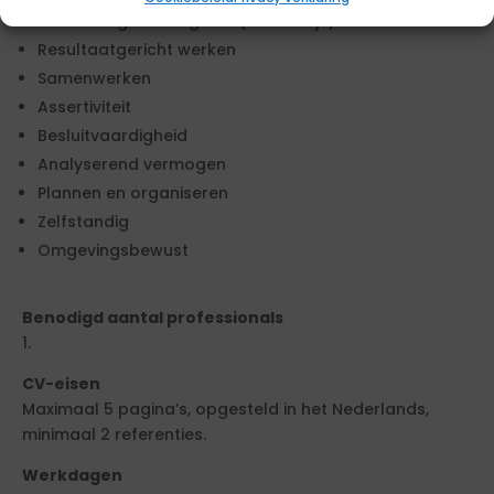
Uitdrukkingsvaardigheid (schriftelijk)
Resultaatgericht werken
Samenwerken
Assertiviteit
Besluitvaardigheid
Analyserend vermogen
Plannen en organiseren
Zelfstandig
Omgevingsbewust
Benodigd aantal professionals
1.
CV-eisen
Maximaal 5 pagina’s, opgesteld in het Nederlands,
minimaal 2 referenties.
Werkdagen