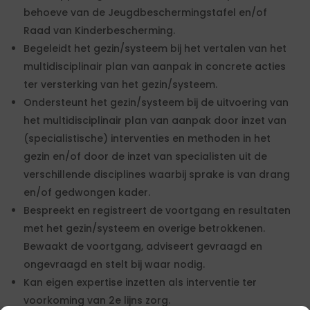
behoeve van de Jeugdbeschermingstafel en/of
Raad van Kinderbescherming.
Begeleidt het gezin/systeem bij het vertalen van het
multidisciplinair plan van aanpak in concrete acties
ter versterking van het gezin/systeem.
Ondersteunt het gezin/systeem bij de uitvoering van
het multidisciplinair plan van aanpak door inzet van
(specialistische) interventies en methoden in het
gezin en/of door de inzet van specialisten uit de
verschillende disciplines waarbij sprake is van drang
en/of gedwongen kader.
Bespreekt en registreert de voortgang en resultaten
met het gezin/systeem en overige betrokkenen.
Bewaakt de voortgang, adviseert gevraagd en
ongevraagd en stelt bij waar nodig.
Kan eigen expertise inzetten als interventie ter
voorkoming van 2e lijns zorg.