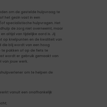
eden om de gestelde hulpvraag te
f het gezin vast in een
/of specialistische hulpvragen. Het
ugdhulp de zorg niet overneemt, maar
altijd van tijdelijke aard is. Jij
ht op knelpunten en de kwaliteit van
 die blij wordt van een hoog
te pakken of op de fiets te
ast wordt er gebruik gemaakt van
l van jouw werk.
shulpverlener om te helpen de
 werkt vanuit een onafhankelijk
cht;