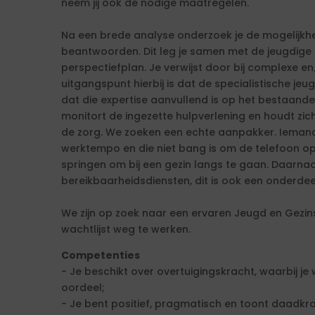
neem jij ook de nodige maatregelen.
Na een brede analyse onderzoek je de mogelijkh
beantwoorden. Dit leg je samen met de jeugdige o
perspectiefplan. Je verwijst door bij complexe en
uitgangspunt hierbij is dat de specialistische je
dat die expertise aanvullend is op het bestaande en 
monitort de ingezette hulpverlening en houdt zic
de zorg. We zoeken een echte aanpakker. Iemand
werktempo en die niet bang is om de telefoon op 
springen om bij een gezin langs te gaan. Daarna
bereikbaarheidsdiensten, dit is ook een onderdee
We zijn op zoek naar een ervaren Jeugd en Gezin
wachtlijst weg te werken.
Competenties
- Je beschikt over overtuigingskracht, waarbij je
oordeel;
- Je bent positief, pragmatisch en toont daadkra