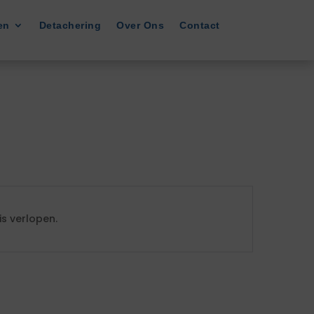
en
Detachering
Over Ons
Contact
s verlopen.