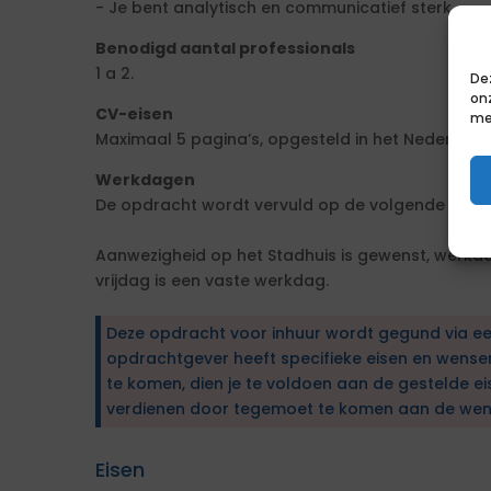
- Je bent analytisch en communicatief sterk.
Benodigd aantal professionals
1 a 2.
De
on
CV-eisen
me
Maximaal 5 pagina’s, opgesteld in het Nederlands
Werkdagen
De opdracht wordt vervuld op de volgende werkda
Aanwezigheid op het Stadhuis is gewenst, werkda
vrijdag is een vaste werkdag.
Deze opdracht voor inhuur wordt gegund via e
opdrachtgever heeft specifieke eisen en wens
te komen, dien je te voldoen aan de gestelde ei
verdienen door tegemoet te komen aan de wen
Eisen