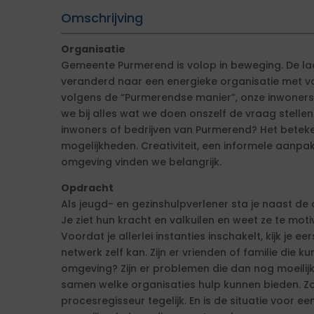
Omschrijving
Organisatie
Gemeente Purmerend is volop in beweging. De laa
veranderd naar een energieke organisatie met v
volgens de “Purmerendse manier”, onze inwoners
we bij alles wat we doen onszelf de vraag stellen
inwoners of bedrijven van Purmerend? Het betek
mogelijkheden. Creativiteit, een informele aanpa
omgeving vinden we belangrijk.
Opdracht
Als jeugd- en gezinshulpverlener sta je naast de 
Je ziet hun kracht en valkuilen en weet ze te mot
Voordat je allerlei instanties inschakelt, kijk je e
netwerk zelf kan. Zijn er vrienden of familie die 
omgeving? Zijn er problemen die dan nog moeilijk
samen welke organisaties hulp kunnen bieden. Zo
procesregisseur tegelijk. En is de situatie voor e