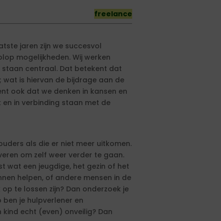
freelance
tste jaren zijn we succesvol
olop mogelijkheden. Wij werken
 staan centraal. Dat betekent dat
; wat is hiervan de bijdrage aan de
ent ook dat we denken in kansen en
k en in verbinding staan met de
ouders als die er niet meer uitkomen.
iveren om zelf weer verder te gaan.
erst wat een jeugdige, het gezin of het
kunnen helpen, of andere mensen in de
 op te lossen zijn? Dan onderzoek je
 ben je hulpverlener en
en kind echt (even) onveilig? Dan