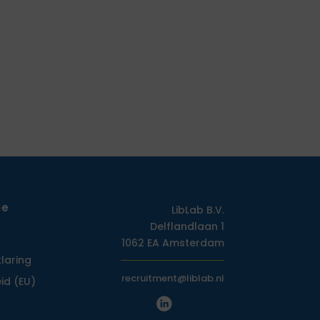
ie
LibLab B.V.
Delflandlaan 1
1062 EA Amsterdam
klaring
recruitment@liblab.nl
id (EU)