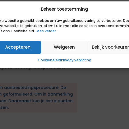
Beheer toestemming
ze website gebruikt cookies om uw gebruikerservaring te verbeteren. Do
ze website te gebruiken, stemt u in met alle cookies in overeenstemmi
t ons Cookiebeleid.
Lees verder
, minimaal 2 referenties.
Accepteren
Weigeren
Bekijk voorkeure
gen: Ma – Di – Wo – Do - Vrij.
Cookiebeleid
Privacy verklaring
gen in overleg te bepalen allen
en aanbestedingsprocedure. De
en geformuleerd. Om in aanmerking
sen. Daarnaast kun je extra punten
sen.