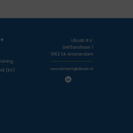
ie
LibLab B.V.
Delflandlaan 1
1062 EA Amsterdam
klaring
recruitment@liblab.nl
id (EU)