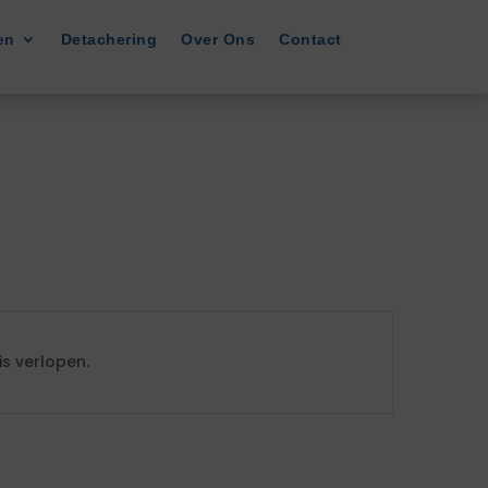
en
Detachering
Over Ons
Contact
s verlopen.