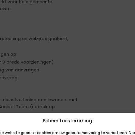
werkt voor hele gemeente
eiste.
teuning en welzijn, signaleert,
ingen op
MO brede voorzieningen)
ing van aanvragen
aanvraag
e dienstverlening aan inwoners met
 Sociaal Team (nadruk op
Beheer toestemming
ze website gebruikt cookies om uw gebruikerservaring te verbeteren. Do