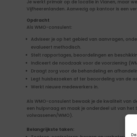
Je werkt primair op de locatie in Vianen, maar 
Vijfheerenlanden. Aanwezig op kantoor is een ver
Opdracht
Als WMO-consulent:
Adviseer je op het gebied van aanvragen, onders
evalueert methodisch.
Stelt rapportages, beoordelingen en beschikk
Indiceert de noodzaak voor de voorziening (W
Draagt zorg voor de behandeling en afhandel
Legt huisbezoeken af ter beoordeling van de 
Werkt nieuwe medewerkers in.
Als WMO-consulent bewaak je de kwaliteit van d
een hulpvraag en maak je onderdeel uit van het
volwassenen/WMO).
Belangrijkste taken:
De