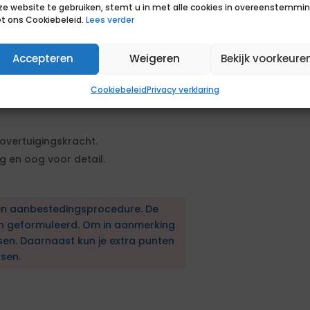
 de kwaliteit van de dienstverlening
ze website te gebruiken, stemt u in met alle cookies in overeenstemmi
t ons Cookiebeleid.
Lees verder
anpak opstellen en beschikking
Accepteren
Weigeren
Bekijk voorkeure
zelf oppakken.
Cookiebeleid
Privacy verklaring
vertuigingskracht.
g en oog voor detail.
en aanbestedingsprocedure. De
en geformuleerd. Om in aanmerking
sen. Daarnaast kun je extra punten
sen.