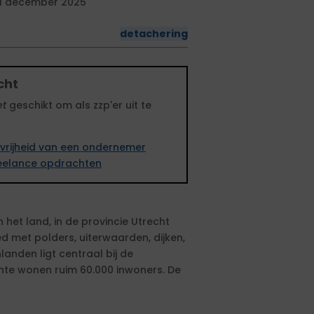
1 december 2025
detachering
cht
et
geschikt om als zzp'er uit te
vrijheid van een ondernemer
freelance opdrachten
het land, in de provincie Utrecht
ed met polders, uiterwaarden, dijken,
landen ligt centraal bij de
nte wonen ruim 60.000 inwoners. De