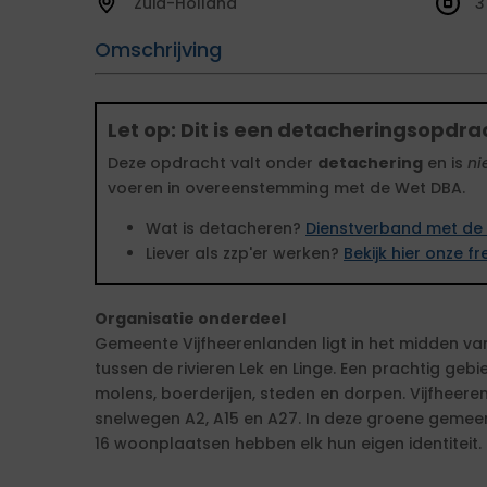
Zuid-Holland
3
Omschrijving
Let op: Dit is een detacheringsopdra
Deze opdracht valt onder
detachering
en is
ni
voeren in overeenstemming met de Wet DBA.
Wat is detacheren?
Dienstverband met de 
Liever als zzp'er werken?
Bekijk hier onze 
Organisatie onderdeel
Gemeente Vijfheerenlanden ligt in het midden van 
tussen de rivieren Lek en Linge. Een prachtig gebi
molens, boerderijen, steden en dorpen. Vijfheeren
snelwegen A2, A15 en A27. In deze groene gemee
16 woonplaatsen hebben elk hun eigen identiteit.