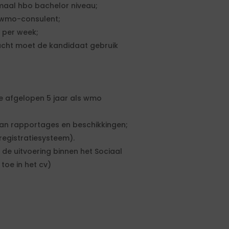
maal hbo bachelor niveau;
 wmo-consulent;
 per week;
acht moet de kandidaat gebruik
e afgelopen 5 jaar als wmo
an rapportages en beschikkingen;
registratiesysteem).
de uitvoering binnen het Sociaal
toe in het cv)