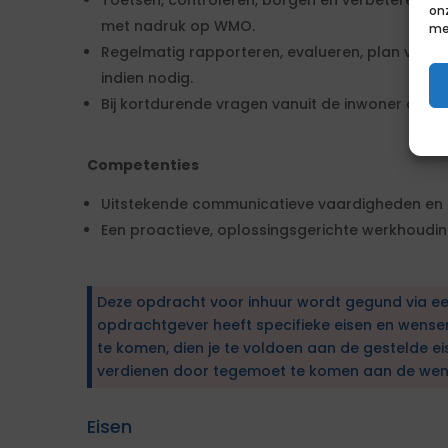
Toetsen, controleren, borgen en verbeteren van
on
met nadruk op WMO.
me
Regelmatig rapporteren, evalueren, plan van a
indien nodig.
Bij kortdurende vragen vanuit de inwoner deze 
Competenties
Uitstekende communicatieve vaardigheden en o
Een proactieve, oplossingsgerichte werkhoudin
Deze opdracht voor inhuur wordt gegund via e
opdrachtgever heeft specifieke eisen en wens
te komen, dien je te voldoen aan de gestelde ei
verdienen door tegemoet te komen aan de wen
Eisen