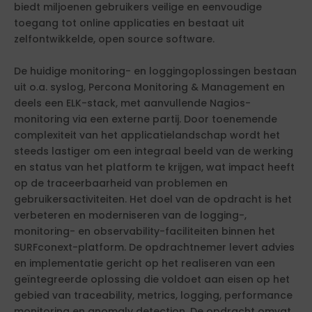
biedt miljoenen gebruikers veilige en eenvoudige
toegang tot online applicaties en bestaat uit
zelfontwikkelde, open source software.
De huidige monitoring- en loggingoplossingen bestaan
uit o.a. syslog, Percona Monitoring & Management en
deels een ELK-stack, met aanvullende Nagios-
monitoring via een externe partij. Door toenemende
complexiteit van het applicatielandschap wordt het
steeds lastiger om een integraal beeld van de werking
en status van het platform te krijgen, wat impact heeft
op de traceerbaarheid van problemen en
gebruikersactiviteiten. Het doel van de opdracht is het
verbeteren en moderniseren van de logging-,
monitoring- en observability-faciliteiten binnen het
SURFconext-platform. De opdrachtnemer levert advies
en implementatie gericht op het realiseren van een
geïntegreerde oplossing die voldoet aan eisen op het
gebied van traceability, metrics, logging, performance
monitoring en anomaly detection. De opdracht omvat