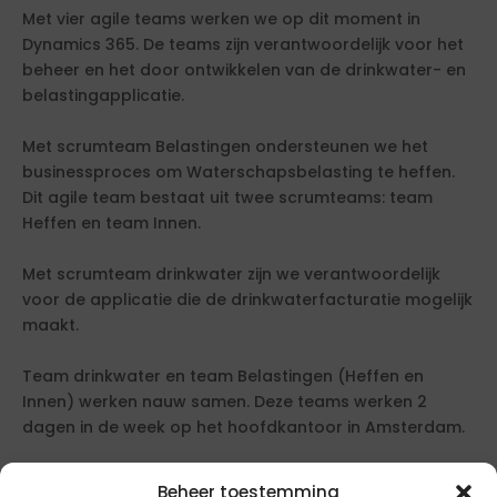
Met vier agile teams werken we op dit moment in
Dynamics 365. De teams zijn verantwoordelijk voor het
beheer en het door ontwikkelen van de drinkwater- en
belastingapplicatie.
Met scrumteam Belastingen ondersteunen we het
businessproces om Waterschapsbelasting te heffen.
Dit agile team bestaat uit twee scrumteams: team
Heffen en team Innen.
Met scrumteam drinkwater zijn we verantwoordelijk
voor de applicatie die de drinkwaterfacturatie mogelijk
maakt.
Team drinkwater en team Belastingen (Heffen en
Innen) werken nauw samen. Deze teams werken 2
dagen in de week op het hoofdkantoor in Amsterdam.
Deze opdracht voor inhuur wordt gegund via een
Beheer toestemming