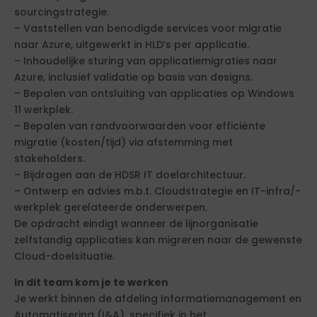
sourcingstrategie.
– Vaststellen van benodigde services voor migratie
naar Azure, uitgewerkt in HLD’s per applicatie.
– Inhoudelijke sturing van applicatiemigraties naar
Azure, inclusief validatie op basis van designs.
– Bepalen van ontsluiting van applicaties op Windows
11 werkplek.
– Bepalen van randvoorwaarden voor efficiënte
migratie (kosten/tijd) via afstemming met
stakeholders.
– Bijdragen aan de HDSR IT doelarchitectuur.
– Ontwerp en advies m.b.t. Cloudstrategie en IT-infra/-
werkplek gerelateerde onderwerpen.
De opdracht eindigt wanneer de lijnorganisatie
zelfstandig applicaties kan migreren naar de gewenste
Cloud-doelsituatie.
In dit team kom je te werken
Je werkt binnen de afdeling Informatiemanagement en
Automatisering (I&A), specifiek in het