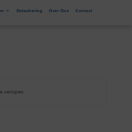
en
Detachering
Over Ons
Contact
s verlopen.