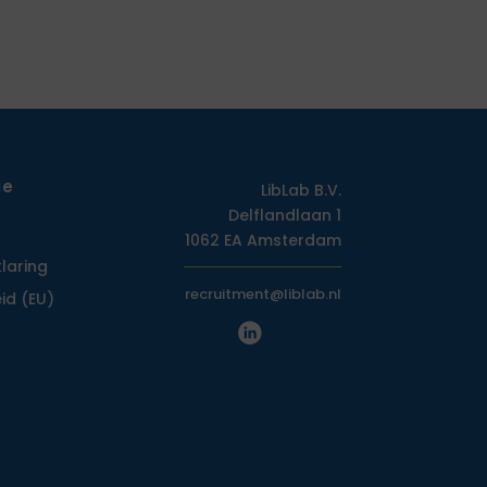
ie
LibLab B.V.
Delflandlaan 1
1062 EA Amsterdam
klaring
recruitment@liblab.nl
id (EU)