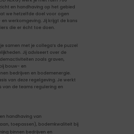
OD NZKG) werk je met ruim 700
zicht en handhaving op het gebied
dat we hetzelfde doel voor ogen
en werkomgeving. Jij krijgt de kans
iers die er écht toe doen.
je samen met je collega’s de puzzel
ijkheden. Jij adviseert over de
demactiviteiten zoals graven,
bij bouw- en
nnen bedrijven en bodemenergie.
asis van deze regelgeving. Je werkt
 van de teams regulering en
t en handhaving van
aan, toepassen), bodemkwaliteit bij
ing binnen bedrijven en