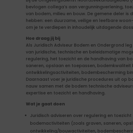
Bij de Omgevingsdienst Noordzeekanaalgebied (
bevlogen collega’s aan vergunningverlening, toe
van bodem, milieu en bouw. De gemene deler is 
hebben: een duurzame, veilige en leefbare woon- 
om je te verdiepen in inhoudelijk uitdagende doss
Hoe draag jij bij
Als Juridisch Adviseur Bodem en Ondergrond leg 
van juridische, technische en beleidsmatige mogel
regulering, het toezicht en de handhaving van bo
saneren, opslaan en toepassen, bodemkwaliteit 
ontwikkelingsactiviteiten, bodembescherming bi
Daarnaast voer je juridische procedures uit op b
nauw samen met de bodem technische adviseurs
expertise en toezicht en handhaving.
Wat je gaat doen
Juridisch adviseren over regulering en toezich
bodemactiviteiten (zoals graven, saneren, opsl
ontwikkeling/bouwactiviteiten, bodembescherm