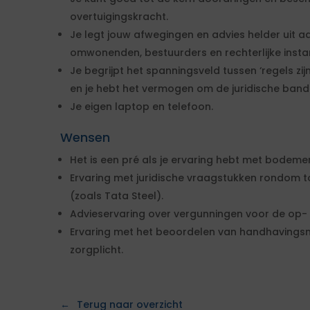
overtuigingskracht.
Je legt jouw afwegingen en advies helder uit aa
omwonenden, bestuurders en rechterlijke instan
Je begrijpt het spanningsveld tussen ‘regels zijn 
en je hebt het vermogen om de juridische bandb
Je eigen laptop en telefoon.
Wensen
Het is een pré als je ervaring hebt met bodem
Ervaring met juridische vraagstukken rondom to
(zoals Tata Steel).
Advieservaring over vergunningen voor de op- 
Ervaring met het beoordelen van handhavings
zorgplicht.
Terug naar overzicht