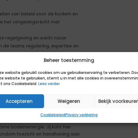
tellen van beleid voor de bodem en
me het omgevingsrecht met
eze regelgeving en werkt nauw
de teams regulering, expertise en
Beheer toestemming
 vraagstukken rondom
 Steel, en adviseert over
ze website gebruikt cookies om uw gebruikerservaring te verbeteren. Do
lstoffen. Je denkt mee over
ze website te gebruiken, stemt u in met alle cookies in overeenstemmi
t ons Cookiebeleid.
Lees verder
bij bedrijven en beoordeelt
gplicht.
Accepteren
Weigeren
Bekijk voorkeure
Cookiebeleid
Privacy verklaring
ico’s, zoals PFAS en lood, maar
zame bodemenergie. Jij kunt hier
rondom toezicht en handhaving aan