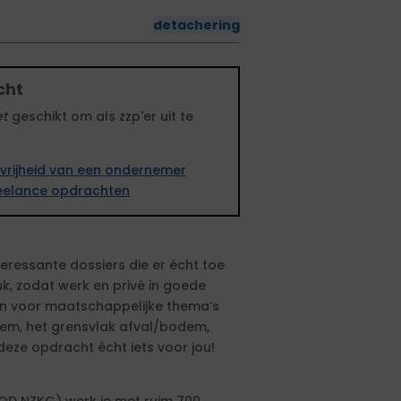
detachering
cht
et
geschikt om als zzp'er uit te
vrijheid van een ondernemer
freelance opdrachten
interessante dossiers die er écht toe
, zodat werk en privé in goede
tten voor maatschappelijke thema’s
dem, het grensvlak afval/bodem,
eze opdracht écht iets voor jou!