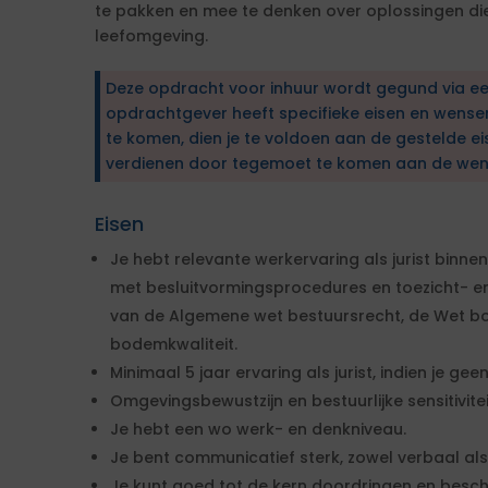
te pakken en mee te denken over oplossingen di
leefomgeving.
Deze opdracht voor inhuur wordt gegund via e
opdrachtgever heeft specifieke eisen en wens
te komen, dien je te voldoen aan de gestelde ei
verdienen door tegemoet te komen aan de wen
Eisen
Je hebt relevante werkervaring als jurist binn
met besluitvormingsprocedures en toezicht- 
van de Algemene wet bestuursrecht, de Wet b
bodemkwaliteit.
Minimaal 5 jaar ervaring als jurist, indien je g
Omgevingsbewustzijn en bestuurlijke sensitiviteit
Je hebt een wo werk- en denkniveau.
Je bent communicatief sterk, zowel verbaal als s
Je kunt goed tot de kern doordringen en besch