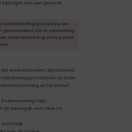
e bijdragen aan een gezonde
en aanbestedingsprocedure. De
en geformuleerd. Om in aanmerking
sen. Daarnaast kun je extra punten
sen.
en het werkveld bodem, bijvoorbeeld
en handhavingsprocedures op basis
odembescherming en het Besluit
een bodemervaring hebt.
 zijn belangrijk voor deze rol.
chriftelijk.
ikt over de nodige