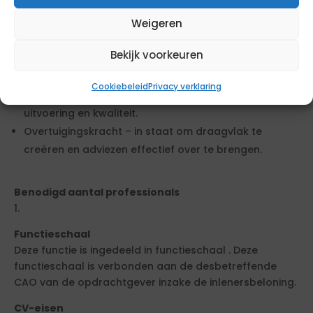
beleid dat daadwerkelijk effect heeft in de praktijk.
Omgevingsbewustzijn – inzicht in de bestuurlijke en
Weigeren
maatschappelijke context waarin mobiliteitsbeleid
Bekijk voorkeuren
zich afspeelt.
Projectmatig werken – vaardig in het leiden en
Cookiebeleid
Privacy verklaring
coördineren van projecten, met oog voor planning,
uitvoering en kwaliteit.
Overtuigingskracht – in staat om draagvlak te
creëren en adviezen effectief over te brengen.
Benodigd aantal professionals
1.
Functieschaal
Deze functie is ingedeeld in functieschaal . Deze
functieschaal is verbonden aan de desbetreffende
CAO van de opdrachtgever inzake de inlenersbeloning.
CV-eisen