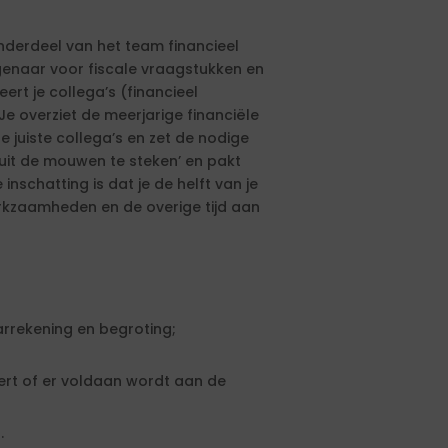
nderdeel van het team financieel
genaar voor fiscale vraagstukken en
eert je collega’s (financieel
e overziet de meerjarige financiële
 juiste collega’s en zet de nodige
uit de mouwen te steken’ en pakt
inschatting is dat je de helft van je
erkzaamheden en de overige tijd aan
arrekening en begroting;
leert of er voldaan wordt aan de
.