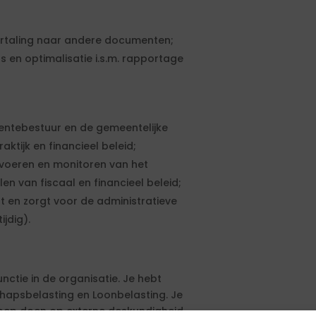
ertaling naar andere documenten;
 en optimalisatie i.s.m. rapportage
entebestuur en de gemeentelijke
aktijk en financieel beleid;
itvoeren en monitoren van het
en van fiscaal en financieel beleid;
 en zorgt voor de administratieve
ijdig).
nctie in de organisatie. Je hebt
chapsbelasting en Loonbelasting. Je
eroep doen op externe deskundigheid.