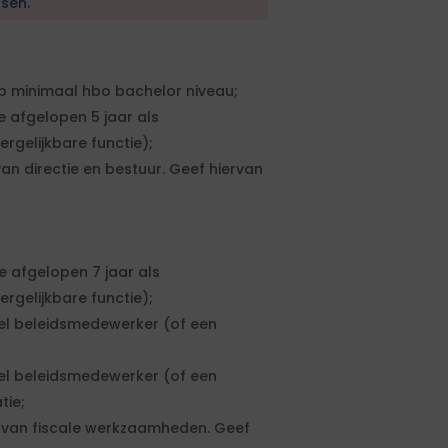
sen.
p minimaal hbo bachelor niveau;
e afgelopen 5 jaar als
rgelijkbare functie);
n directie en bestuur. Geef hiervan
e afgelopen 7 jaar als
rgelijkbare functie);
eel beleidsmedewerker (of een
eel beleidsmedewerker (of een
tie;
 van fiscale werkzaamheden. Geef