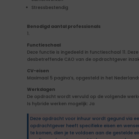
Stressbestendig
Benodigd aantal professionals
1.
Functieschaal
Deze functie is ingedeeld in functieschaal 11. De
desbetreffende CAO van de opdrachtgever inzake
CV-eisen
Maximaal 5 pagina’s, opgesteld in het Nederlands
Werkdagen
De opdracht wordt vervuld op de volgende werkd
Is hybride werken mogelijk: Ja
Deze opdracht voor inhuur wordt gegund via e
opdrachtgever heeft specifieke eisen en wens
te komen, dien je te voldoen aan de gestelde ei