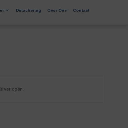
en
Detachering
Over Ons
Contact
s verlopen.