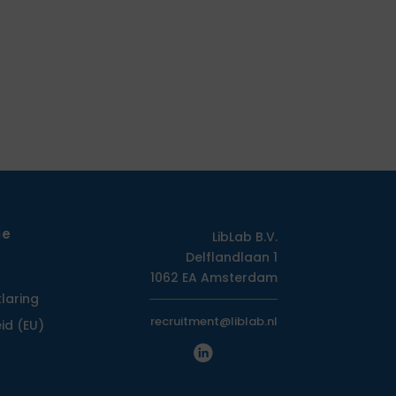
ie
LibLab B.V.
Delflandlaan 1
1062 EA Amsterdam
klaring
recruitment@liblab.nl
id (EU)