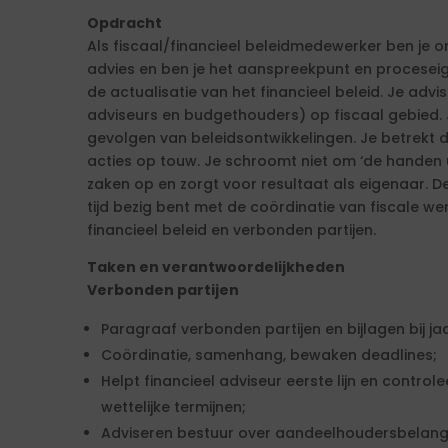
Opdracht
Als fiscaal/financieel beleidmedewerker ben je o
advies en ben je het aanspreekpunt en procesei
de actualisatie van het financieel beleid. Je advis
adviseurs en budgethouders) op fiscaal gebied. J
gevolgen van beleidsontwikkelingen. Je betrekt de
acties op touw. Je schroomt niet om ‘de handen 
zaken op en zorgt voor resultaat als eigenaar. De 
tijd bezig bent met de coördinatie van fiscale w
financieel beleid en verbonden partijen.
Taken en verantwoordelijkheden
Verbonden partijen
Paragraaf verbonden partijen en bijlagen bij ja
Coördinatie, samenhang, bewaken deadlines;
Helpt financieel adviseur eerste lijn en contro
wettelijke termijnen;
Adviseren bestuur over aandeelhoudersbelang