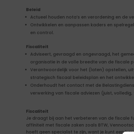
Beleid
Actueel houden nota’s en verordening en de v
Ontwikkelen en aanpassen kaders en spelregels
en control.
Fiscaliteit
Adviseert, gevraagd en ongevraagd, het geme
organisatie in de volle breedte van de fiscale pr
Verantwoordelijk voor het (laten) opstellen, u
strategisch fiscaal beleidsplan en het ontwikkel
Onderhoudt het contact met de Belastingdienst
verwerking van fiscale adviezen (juist, volledig, t
Fiscaliteit
Je draagt bij aan het verbeteren van de fiscale fu
affiniteit met fiscale zaken zoals BTW, Vennoots
hoeft geen specialist te zijn, want je kunt een b