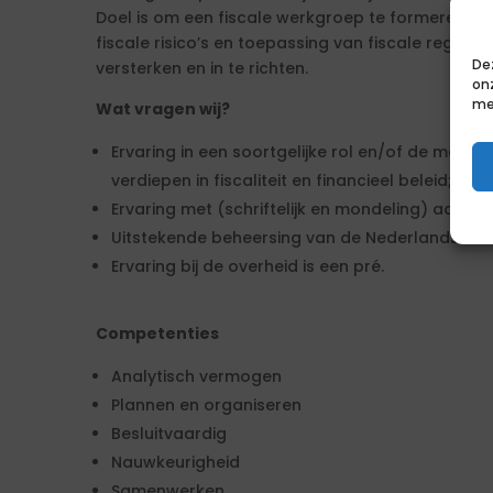
Doel is om een fiscale werkgroep te formeren o
fiscale risico’s en toepassing van fiscale regelge
De
versterken en in te richten.
on
me
Wat vragen wij?
Ervaring in een soortgelijke rol en/of de motiva
verdiepen in fiscaliteit en financieel beleid;
Ervaring met (schriftelijk en mondeling) adviser
Uitstekende beheersing van de Nederlandse taal
Ervaring bij de overheid is een pré.
Competenties
Analytisch vermogen
Plannen en organiseren
Besluitvaardig
Nauwkeurigheid
Samenwerken