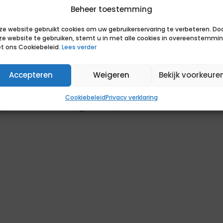
m te zorgen voor de beheersing van
Beheer toestemming
ving structureel te verbeteren, te
ze website gebruikt cookies om uw gebruikerservaring te verbeteren. Do
ze website te gebruiken, stemt u in met alle cookies in overeenstemmi
t ons Cookiebeleid.
Lees verder
tie om opleidingen te volgen en je te
Accepteren
Weigeren
Bekijk voorkeure
en van directie en bestuur;
Cookiebeleid
Privacy verklaring
, zowel in woord als geschrift;