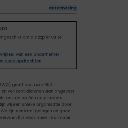
detachering
cht
et
geschikt om als zzp'er uit te
vrijheid van een ondernemer
freelance opdrachten
SWO) geeft met ruim 900
 en verleent diensten aan ongeveer
kt ons de op één na grootste
ijn wij een unieke organisatie door
 We zijn centraal gelegen en goed
ervoer. Kijk voor meer informatie
.