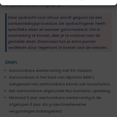
Is hybride werken mogelijk: ja
Deze opdracht voor inhuur wordt gegund via een
aanbestedingsprocedure. De opdrachtgever heeft
specifieke eisen en wensen geformuleerd. Om in
aanmerking te komen, dien je te voldoen aan de
gestelde eisen. Daarnaast kun je extra punten
verdienen door tegemoet te komen aan de wensen.
Eisen
Aantoonbare werkervaring met RX-mission;
Aantoonbaar in het bezit van diploma ABW I,
aangevuld met aantoonbare kennis van bouwfysica;
Een aantoonbare afgeronde hbo bachelor opleiding;
Minimaal 5 jaar aantoonbare werkervaring in de
afgelopen 8 jaar als projectmedewerker
vergunningen buitengebied;