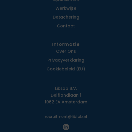
Werkwijze
Detachering
Contact
Informatie
Over Ons
Privacy­verklaring
Cookiebeleid (EU)
LibLab B.V.
Delflandlaan 1
1062 EA Amsterdam
recruitment@liblab.nl