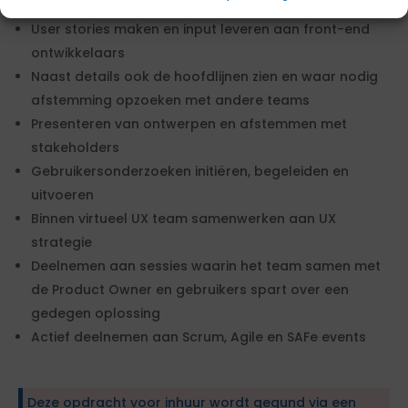
Toolkit)
User stories maken en input leveren aan front-end
ontwikkelaars
Naast details ook de hoofdlijnen zien en waar nodig
afstemming opzoeken met andere teams
Presenteren van ontwerpen en afstemmen met
stakeholders
Gebruikersonderzoeken initiëren, begeleiden en
uitvoeren
Binnen virtueel UX team samenwerken aan UX
strategie
Deelnemen aan sessies waarin het team samen met
de Product Owner en gebruikers spart over een
gedegen oplossing
Actief deelnemen aan Scrum, Agile en SAFe events
Deze opdracht voor inhuur wordt gegund via een