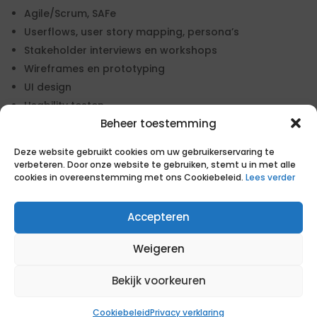
Agile/Scrum, SAFe
Userflows, user story mapping, persona’s
Stakeholder interviews en workshops
Wireframes en prototyping
UI design
Usability testen
Beheer toestemming
Figma
GitHub
Deze website gebruikt cookies om uw gebruikerservaring te
Jira
verbeteren. Door onze website te gebruiken, stemt u in met alle
cookies in overeenstemming met ons Cookiebeleid.
Lees verder
Miro
Accepteren
De belangrijkste taken en verantwoordelijkheden
zijn
Weigeren
UX ontwerpen maken voor de DSO Viewer, volgens
Bekijk voorkeuren
DSO huisstijl en WCAG richtlijnen
Bijdragen leveren aan het Design System (DSO-
Cookiebeleid
Privacy verklaring