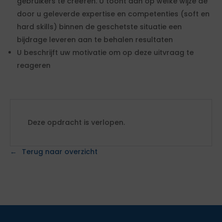
gebruikers te creëren. U toont aan op welke wijze de
door u geleverde expertise en competenties (soft en
hard skills) binnen de geschetste situatie een
bijdrage leveren aan te behalen resultaten
U beschrijft uw motivatie om op deze uitvraag te
reageren
Deze opdracht is verlopen.
Terug naar overzicht