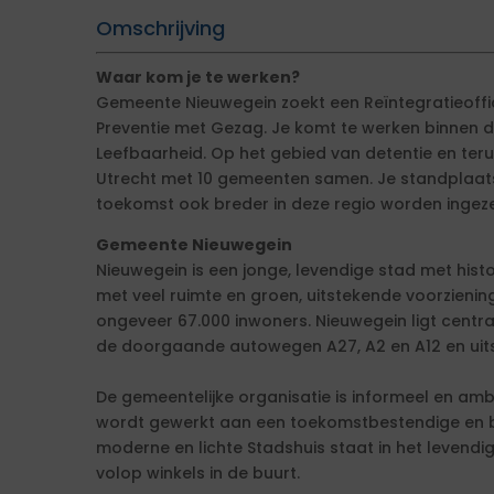
Omschrijving
Waar kom je te werken?
Gemeente Nieuwegein zoekt een Reïntegratieoffi
Preventie met Gezag. Je komt te werken binnen de
Leefbaarheid. Op het gebied van detentie en ter
Utrecht met 10 gemeenten samen. Je standplaats 
toekomst ook breder in deze regio worden ingeze
Gemeente Nieuwegein
Nieuwegein is een jonge, levendige stad met his
met veel ruimte en groen, uitstekende voorzien
ongeveer 67.000 inwoners. Nieuwegein ligt centra
de doorgaande autowegen A27, A2 en A12 en uit
De gemeentelijke organisatie is informeel en am
wordt gewerkt aan een toekomstbestendige en bed
moderne en lichte Stadshuis staat in het levend
volop winkels in de buurt.