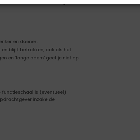
 behoeve van de monitoring en het
enker en doener.
en blijft betrokken, ook als het
n en ‘lange adem’ geef je niet op
e functieschaal is (eventueel)
pdrachtgever inzake de