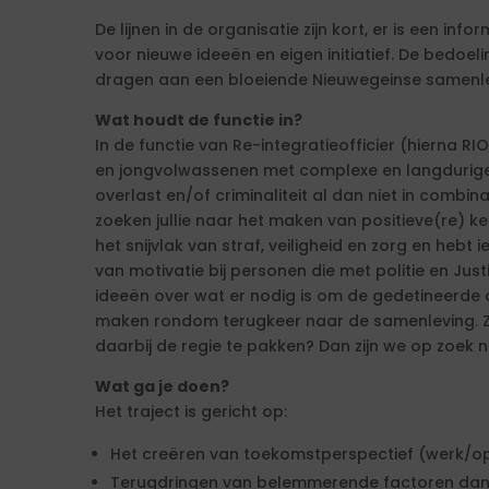
De lijnen in de organisatie zijn kort, er is een inf
voor nieuwe ideeën en eigen initiatief. De bedoeli
dragen aan een bloeiende Nieuwegeinse samenle
Wat houdt de functie in?
In de functie van Re-integratieofficier (hierna RI
en jongvolwassenen met complexe en langdurige 
overlast en/of criminaliteit al dan niet in combi
zoeken jullie naar het maken van positieve(re) k
het snijvlak van straf, veiligheid en zorg en hebt
van motivatie bij personen die met politie en Just
ideeën over wat er nodig is om de gedetineerde a
maken rondom terugkeer naar de samenleving. Zi
daarbij de regie te pakken? Dan zijn we op zoek n
Wat ga je doen?
Het traject is gericht op:
Het creëren van toekomstperspectief (werk/op
Terugdringen van belemmerende factoren dan 