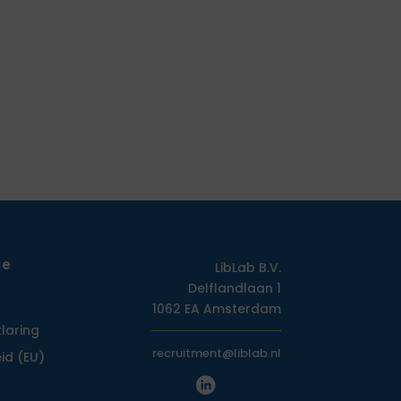
ie
LibLab B.V.
Delflandlaan 1
1062 EA Amsterdam
klaring
recruitment@liblab.nl
id (EU)