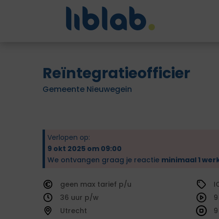
Reïntegratieofficier
Gemeente Nieuwegein
Verlopen op:
9 okt 2025 om 09:00
We ontvangen graag je reactie
minimaal 1 wer
geen
tarief
I
36
9
Utrecht
9