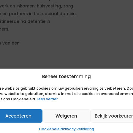
 werk en inkomen, huisvesting, zorg
en partners in het sociaal domein.
tineerde na detentie in
ners.
n van een
nazorg-kandidaten in samenwerking
Beheer toestemming
ante ketenpartners.
stelling zet je de maatwerk gerichte
ze website gebruikt cookies om uw gebruikerservaring te verbeteren. Do
ze website te gebruiken, stemt u in met alle cookies in overeenstemmi
ratieplan in samenwerking met o.a.
t ons Cookiebeleid.
Lees verder
laars.
 binnen de gemeente en van de
Accepteren
Weigeren
Bekijk voorkeure
om op te schalen.
e zorg voor een goede registratie
Cookiebeleid
Privacy verklaring