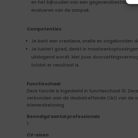
en het bijhouden van een gegevensbestand ten
evalueren van de aanpak.
Competenties
Je bent een creatieve, snelle en ongebonden d
Je luistert goed, denkt in maatwerkoplossingen 
uitdagend wordt. Met jouw doorzettingsvermoge
totdat er resultaat is.
Functieschaal
Deze functie is ingedeeld in functieschaal 10. Dez
verbonden aan de desbetreffende CAO van de o
inlenersbeloning.
Benodigd aantal professionals
1.
CV-eisen