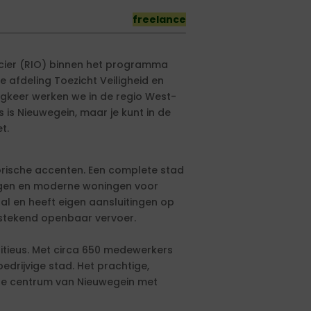
freelance
cier (RIO) binnen het programma
 afdeling Toezicht Veiligheid en
ugkeer werken we in de regio West-
is Nieuwegein, maar je kunt in de
t.
torische accenten. Een complete stad
ingen en moderne woningen voor
al en heeft eigen aansluitingen op
stekend openbaar vervoer.
bitieus. Met circa 650 medewerkers
rijvige stad. Het prachtige,
ige centrum van Nieuwegein met