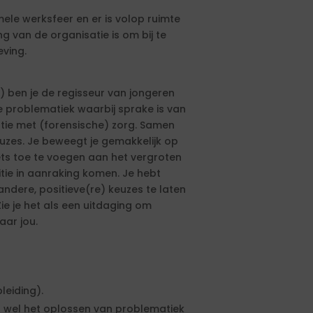
ormele werksfeer en er is volop ruimte
ng van de organisatie is om bij te
ving.
O) ben je de regisseur van jongeren
problematiek waarbij sprake is van
natie met (forensische) zorg. Samen
euzes. Je beweegt je gemakkelijk op
 iets toe te voegen aan het vergroten
itie in aanraking komen. Je hebt
ndere, positieve(re) keuzes te laten
e je het als een uitdaging om
aar jou.
leiding).
wel het oplossen van problematiek