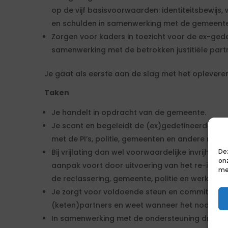
op de vijf basisvoorwaarden: identiteitsbewijs,
en schulden in samenwerking met de gemeente 
Zorgen voor kaders in toezicht voor de ex-gede
samenwerking met de betrokken justitiële part
Je gaat als eerste aan de slag met het oplevere
Taken
Je handelt in opdracht van de gemeente.
Je scant en begeleidt de (ex)gedetineerden/
met de PI’s, politie, gemeenten en andere relev
Bij vrijlating dan wel voorwaardelijke invrijheid
De
on
aanpak voort door uitvoering van het re-integ
me
de reclassering, gemeente, politie en werkmake
Je zorgt voor voldoende steun en commitment
(keten)partners en weet wanneer het nodig is 
In samenwerking met de ondersteuning draag j