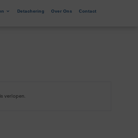
en
Detachering
Over Ons
Contact
s verlopen.