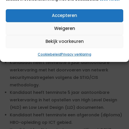
gestelde eisen. Daarnaast kun je extra punten
verdienen door tegemoet te komen aan de wensen.
Accepteren
Eisen
Weigeren
Kandidaat heeft tenminste 5 jaar aantoonbare
werkervaring met Conform Demensie 1 plan A
Bekijk voorkeuren
plannen, implementeren en bewaken van QOS op
Cookiebeleid
Privacy verklaring
nieuwe datacenter infrastructuren.
Kandidaat heeft tenminste 5 jaar aantoonbare
werkervaring met het doorvoeren van netwerk
securitymaatregelen volgens de STIG/CIS
methodology.
Kandidaat heeft tenminste 5 jaar aantoonbare
werkervaring in het opstellen van High Level Design
(HLD) en Low Level Design (LLD) documenten.
Kandidaat heeft tenminste een afgeronde (diploma)
HBO-opleiding op ICT gebied.