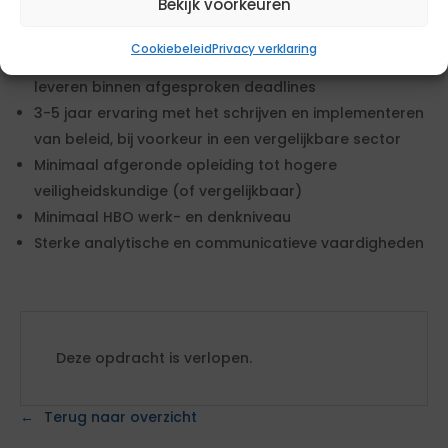
Bekijk voorkeuren
Eisen
Cookiebeleid
Privacy verklaring
Resultaatgericht en in staat zelfstandig beleid op te
leveren binnen afgesproken deadlines
3-5 jaar ervaring met het schrijven en implementeren
van beleid, bij voorkeur in een vergelijkbare sector
Minimaal afgeronde opleiding tot hogere
veiligheidskundige (of vergelijkbaar)
Minimaal HBO werk- en denkniveau
Sterke analytische en communicatieve vaardigheden
Deze opdracht is verlopen.
Terug naar overzicht