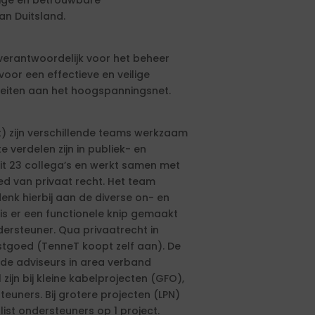
lige en betrouwbare
an Duitsland.
 verantwoordelijk voor het beheer
oor een effectieve en veilige
iteiten aan het hoogspanningsnet.
) zijn verschillende teams werkzaam
e verdelen zijn in publiek- en
uit 23 collega’s en werkt samen met
d van privaat recht. Het team
enk hierbij aan de diverse on- en
is er een functionele knip gemaakt
dersteuner. Qua privaatrecht in
astgoed (TenneT koopt zelf aan). De
de adviseurs in area verband
 zijn bij kleine kabelprojecten (GFO),
teuners. Bij grotere projecten (LPN)
ist ondersteuners op 1 project.