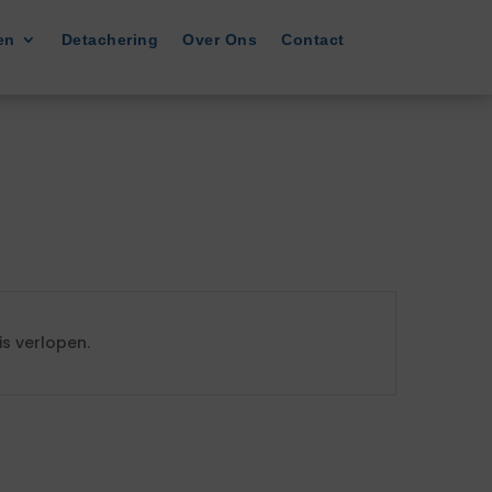
en
Detachering
Over Ons
Contact
s verlopen.