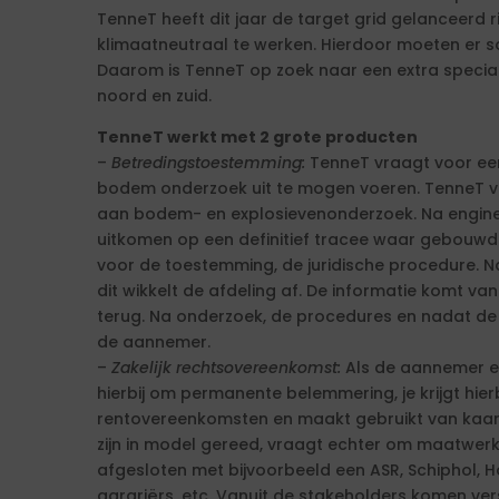
TenneT heeft dit jaar de target grid gelanceerd 
klimaatneutraal te werken. Hierdoor moeten er 
Daarom is TenneT op zoek naar een extra special
noord en zuid.
TenneT werkt met 2 grote producten
–
Betredingstoestemming:
TenneT vraagt voor ee
bodem onderzoek uit te mogen voeren. TenneT vo
aan bodem- en explosievenonderzoek. Na engineer
uitkomen op een definitief tracee waar gebouwd 
voor de toestemming, de juridische procedure. 
dit wikkelt de afdeling af. De informatie komt va
terug. Na onderzoek, de procedures en nadat de
de aannemer.
–
Zakelijk rechtsovereenkomst:
Als de aannemer er
hierbij om permanente belemmering, je krijgt hie
rentovereenkomsten en maakt gebruikt van kaar
zijn in model gereed, vraagt echter om maatwe
afgesloten met bijvoorbeeld een ASR, Schiphol, H
agrariërs, etc. Vanuit de stakeholders komen ver