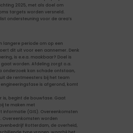
richting 2025, met als doel om
soms targets worden versneld.
ist ondersteuning voor de area’s
n langere periode om op een
ert dit uit voor een aannemer. Denk
ing, is e.e.a. maakbaar? Doel is
gaat worden. Afdeling zorgt o.a.
Na onderzoek kan schade ontstaan,
nuit de rentmeesters bij het team
 engineeringsfase is afgerond, komt
 is, begint de bouwfase. Gaat
rbij te maken met
t informatie (GIS). Overeenkomsten
rk. Overeenkomsten worden
avenbedrijf Rotterdam, de overheid,
schillende type vragen, waarbij het