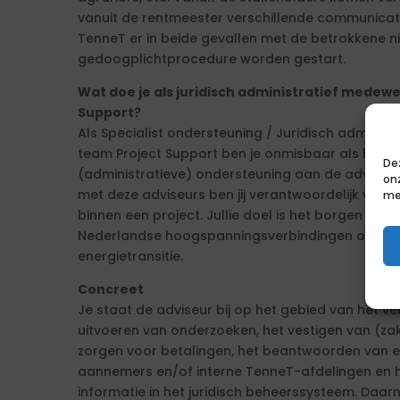
vanuit de rentmeester verschillende communica
TenneT er in beide gevallen met de betrokkene nie
gedoogplichtprocedure worden gestart.
Wat doe je als juridisch administratief medew
Support?
Als Specialist ondersteuning / Juridisch adminis
team Project Support ben je onmisbaar als het 
De
(administratieve) ondersteuning aan de advise
on
met deze adviseurs ben jij verantwoordelijk voor 
me
binnen een project. Jullie doel is het borgen van 
Nederlandse hoogspanningsverbindingen om zo ee
energietransitie.
Concreet
Je staat de adviseur bij op het gebied van het v
uitvoeren van onderzoeken, het vestigen van (zak
zorgen voor betalingen, het beantwoorden van ee
aannemers en/of interne TenneT-afdelingen en h
informatie in het juridisch beheerssysteem. Daar