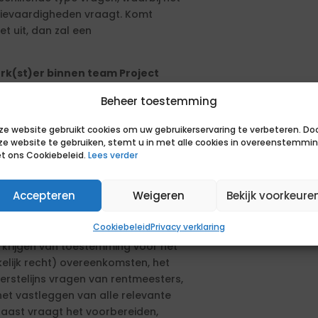
tievaardigheden vraagt. Komt
t uit, dan zal een
erk(st)er binnen team Project
Beheer toestemming
tratief medewerk(st)er binnen het
gaat om leveren van
ze website gebruikt cookies om uw gebruikerservaring te verbeteren. Do
urs van het team Agreements. Samen
ze website te gebruiken, stemt u in met alle cookies in overeenstemmi
het verkrijgen van private rechten
t ons Cookiebeleid.
Lees verder
het leg- en ligrecht van de
n steentje bij te dragen aan de
Accepteren
Weigeren
Bekijk voorkeure
Cookiebeleid
Privacy verklaring
erkrijgen van toestemming voor het
elijk recht) overeenkomsten, het
rstelijns vragen van rentmeesters,
et vastleggen van alle relevante
naast vraagt het voorbereiden,