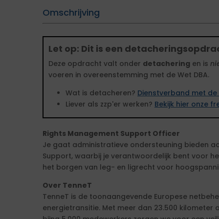
Omschrijving
Let op: Dit is een detacheringsopdra
Deze opdracht valt onder
detachering
en is
ni
voeren in overeenstemming met de Wet DBA.
Wat is detacheren?
Dienstverband met de 
Liever als zzp'er werken?
Bekijk hier onze 
Rights Management Support Officer
Je gaat administratieve ondersteuning bieden aa
Support, waarbij je verantwoordelijk bent voor he
het borgen van leg- en ligrecht voor hoogspann
Over TenneT
TenneT is de toonaangevende Europese netbeheer
energietransitie. Met meer dan 23.500 kilomete