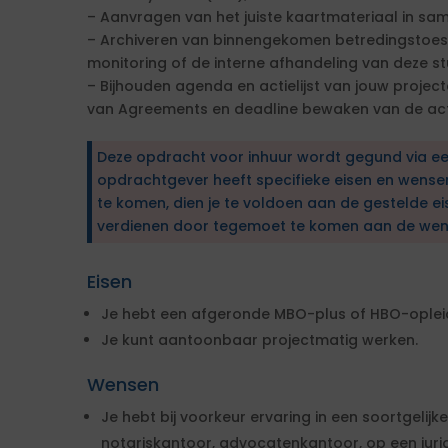
– Aanvragen van het juiste kaartmateriaal in sa
– Archiveren van binnengekomen betredingstoe
monitoring of de interne afhandeling van deze st
– Bijhouden agenda en actielijst van jouw project
van Agreements en deadline bewaken van de acti
Deze opdracht voor inhuur wordt gegund via e
opdrachtgever heeft specifieke eisen en wens
te komen, dien je te voldoen aan de gestelde ei
verdienen door tegemoet te komen aan de wen
Eisen
Je hebt een afgeronde MBO-plus of HBO-oplei
Je kunt aantoonbaar projectmatig werken.
Wensen
Je hebt bij voorkeur ervaring in een soortgelijk
notariskantoor, advocatenkantoor, op een jurid