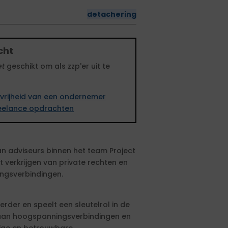
detachering
cht
et
geschikt om als zzp'er uit te
vrijheid van een ondernemer
freelance opdrachten
n adviseurs binnen het team Project
t verkrijgen van private rechten en
ingsverbindingen.
der en speelt een sleutelrol in de
r aan hoogspanningsverbindingen en