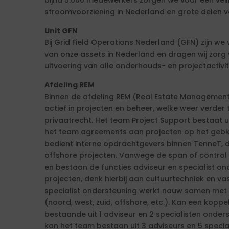
bijna 5.000 medewerkers zorgen we voor een vei
stroomvoorziening in Nederland en grote delen v
Unit GFN
Bij Grid Field Operations Nederland (GFN) zijn we
van onze assets in Nederland en dragen wij zorg v
uitvoering van alle onderhouds- en projectactiv
Afdeling REM
Binnen de afdeling REM (Real Estate Management
actief in projecten en beheer, welke weer verder t
privaatrecht. Het team Project Support bestaat 
het team agreements aan projecten op het gebie
bedient interne opdrachtgevers binnen TenneT, d
offshore projecten. Vanwege de span of control 
en bestaan de functies adviseur en specialist on
projecten, denk hierbij aan cultuurtechniek en v
specialist ondersteuning werkt nauw samen met 
(noord, west, zuid, offshore, etc.). Kan een koppel
bestaande uit 1 adviseur en 2 specialisten onders
kan het team bestaan uit 3 adviseurs en 5 special