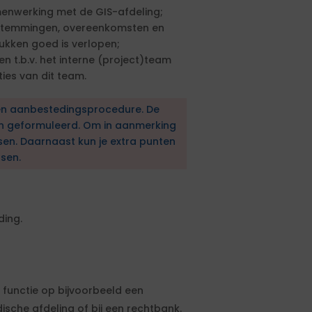
menwerking met de GIS-afdeling;
stemmingen, overeenkomsten en
ukken goed is verlopen;
en t.b.v. het interne (project)team
es van dit team.
en aanbestedingsprocedure. De
en geformuleerd. Om in aanmerking
sen. Daarnaast kun je extra punten
sen.
ding.
e functie op bijvoorbeeld een
ische afdeling of bij een rechtbank.