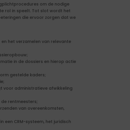
gplichtprocedures om de nodige
rol in speelt. Tot slot wordt het
eteringen die ervoor zorgen dat we
en het verzamelen van relevante
ssieropbouw;
atie in de dossiers en hierop actie
orm gestelde kaders;
e;
 voor administratieve afwikkeling
n de rentmeesters;
verzenden van overeenkomsten,
 in een CRM-systeem, het juridisch